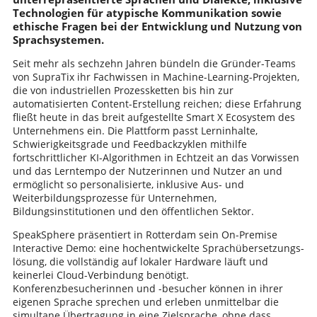
Technologien für atypische Kommunikation sowie
ethische Fragen bei der Entwicklung und Nutzung von
Sprachsystemen.
Seit mehr als sechzehn Jahren bündeln die Gründer-Teams
von SupraTix ihr Fachwissen in Machine-Learning-Projekten,
die von industriellen Prozessketten bis hin zur
automatisierten Content-Erstellung reichen; diese Erfahrung
fließt heute in das breit aufgestellte Smart X Ecosystem des
Unternehmens ein. Die Plattform passt Lerninhalte,
Schwierigkeitsgrade und Feedbackzyklen mithilfe
fortschrittlicher KI-Algorithmen in Echtzeit an das Vorwissen
und das Lerntempo der Nutzerinnen und Nutzer an und
ermöglicht so personalisierte, inklusive Aus- und
Weiterbildungsprozesse für Unternehmen,
Bildungsinstitutionen und den öffentlichen Sektor.
SpeakSphere präsentiert in Rotterdam sein On-Premise
Interactive Demo: eine hochentwickelte Sprachübersetzungs­
lösung, die vollständig auf lokaler Hardware läuft und
keinerlei Cloud-Verbindung benötigt.
Konferenzbesucherinnen und -besucher können in ihrer
eigenen Sprache sprechen und erleben unmittelbar die
simultane Übertragung in eine Zielsprache, ohne dass