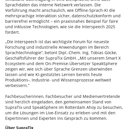
Sprachdaten das interne Netzwerk verlassen. Die
Vorführung macht anschaulich, wie Offline-Sprach-KI die
mehrsprachige Interaktion sicher, datenschutzkonform und
barrierefrei ermöglicht – ein praxisnahes Beispiel für faire
und inklusive Technologien, wie sie die Interspeech 2025
fordert.
„Die Interspeech ist das wichtigste Forum für neueste
Forschung und industrielle Anwendungen im Bereich
Sprach­technologie“, betont Dipl.-Chem. Ing. Tobias Göcke,
Geschäftsführer der SupraTix GmbH. „Mit unserem Smart X
Ecosystem und dem On-Premise-Übersetzer SpeakSphere
zeigen wir, wie sich über Sprache Grenzen überwinden
lassen und wie KI-gestütztes Lernen bereits heute
Produktions-, Industrie- und Wissensprozesse weltweit
verbessern.“
Fachbesucherinnen, Fachbesucher und Medienvertretende
sind herzlich eingeladen, den gemeinsamen Stand von
SupraTix und SpeakSphere im Rotterdam Ahoy zu besuchen,
um die Lösungen im Live-Einsatz zu erleben und mit den
Expertinnen und Experten ins Gespräch zu kommen.
Über SupraTix