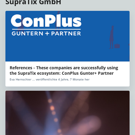
SupraTix GmbH
References - These companies are successfully using
the SupraTix ecosystem: ConPlus Gunter+ Partner
Eva Hernschier ... veröffentlichte 4 Jahre, 7 Monate her