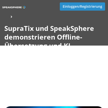
Einloggen/Registrierung
SupraTix und SpeakSphere
demonstrieren Offline-
Übersetzung und KI-
Lernplattform auf der
Interspeech 2025
Veröffentlicht von
Tobias Goecke (Göcke)
,
SupraTix GmbH
(1 Jahr, 3 Monate her aktualisiert)
1 Minute
April 27, 2025