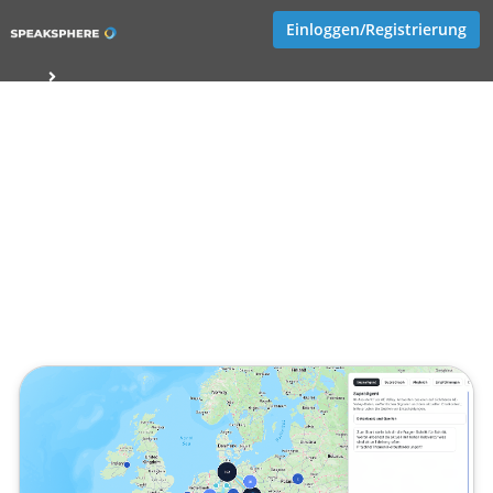
Einloggen/Registrierung
AE Valley Europe beginnt mit
messbarer Beteiligung
Veröffentlicht von
Tobias Goecke (Göcke)
,
SupraTix GmbH
(2 Monate, 1 Woche her aktualisiert)
1 Minute
Juni 02, 2026