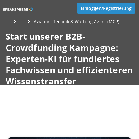
Einloggen/Registrierung
Aviation: Technik & Wartung Agent (MCP)
Start unserer B2B-
Crowdfunding Kampagne:
Experten-KI für fundiertes
Fachwissen und effizienteren
Wissenstransfer
Veröffentlicht von
Eva Hernschier
,
SupraTix GmbH
(1 Jahr,
6 Monate her aktualisiert)
1 Minute
Februar 03, 2025