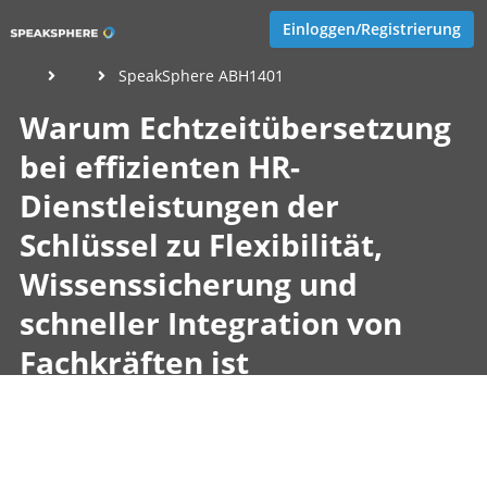
Einloggen/Registrierung
SpeakSphere ABH1401
Warum Echtzeitübersetzung
bei effizienten HR-
Dienstleistungen der
Schlüssel zu Flexibilität,
Wissenssicherung und
schneller Integration von
Fachkräften ist
Veröffentlicht von
Marco Neumann
,
SpeakSphere
(1 Jahr,
2 Monate her aktualisiert)
1 Minute