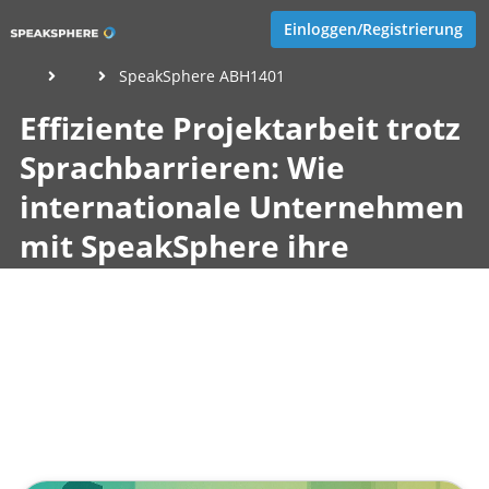
Einloggen/Registrierung
SpeakSphere ABH1401
Effiziente Projektarbeit trotz
Sprachbarrieren: Wie
internationale Unternehmen
mit SpeakSphere ihre
Mehrsprachigkeit meistern
Veröffentlicht von
Marco Neumann
,
SpeakSphere
(1 Jahr,
2 Monate her aktualisiert)
1 Minute
Mai 23, 2025