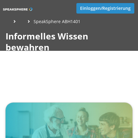
Einloggen/Registrierung
SpeakSphere ABH1401
Informelles Wissen
bewahren
Veröffentlicht von
Tobias Göcke
,
SpeakSphere
(1 Jahr,
4 Monate her aktualisiert)
1 Minute
März 27, 2025