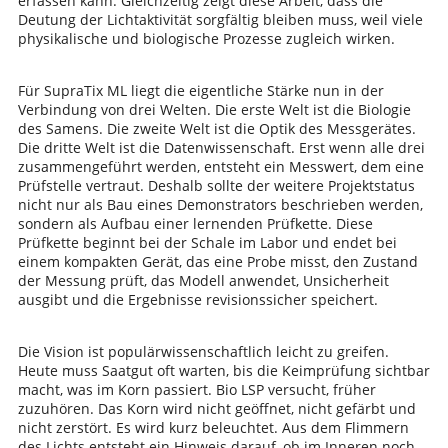
erfassen kann. Gleichzeitig zeigt diese Arbeit, dass die
Deutung der Lichtaktivität sorgfältig bleiben muss, weil viele
physikalische und biologische Prozesse zugleich wirken.
Für SupraTix ML liegt die eigentliche Stärke nun in der
Verbindung von drei Welten. Die erste Welt ist die Biologie
des Samens. Die zweite Welt ist die Optik des Messgerätes.
Die dritte Welt ist die Datenwissenschaft. Erst wenn alle drei
zusammengeführt werden, entsteht ein Messwert, dem eine
Prüfstelle vertraut. Deshalb sollte der weitere Projektstatus
nicht nur als Bau eines Demonstrators beschrieben werden,
sondern als Aufbau einer lernenden Prüfkette. Diese
Prüfkette beginnt bei der Schale im Labor und endet bei
einem kompakten Gerät, das eine Probe misst, den Zustand
der Messung prüft, das Modell anwendet, Unsicherheit
ausgibt und die Ergebnisse revisionssicher speichert.
Die Vision ist populärwissenschaftlich leicht zu greifen.
Heute muss Saatgut oft warten, bis die Keimprüfung sichtbar
macht, was im Korn passiert. Bio LSP versucht, früher
zuzuhören. Das Korn wird nicht geöffnet, nicht gefärbt und
nicht zerstört. Es wird kurz beleuchtet. Aus dem Flimmern
des Lichts entsteht ein Hinweis darauf, ob im Inneren noch