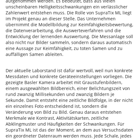
aufgenommen werden. Es bedeutet, dass aus vielen
unscheinbaren Helligkeitsschwankungen ein verlässlicher
Zahlenwert entstehen muss. Die Rolle von SupraTix ML liegt
im Projekt genau an dieser Stelle. Das Unternehmen
übernimmt die Modellbildung zur Keimfähigkeitsbewertung,
die Datenverarbeitung, die Auswerteverfahren und die
Entwicklung der lernenden Auswertung. Die Messanlage soll
also nicht nur Bilder sammeln, sondern daraus automatisch
eine Aussage zur Keimfähigkeit, zu toten Samen und zu
auffälligen Samen ableiten.
Der aktuelle Laborstand ist dafür wertvoll, weil nun konkrete
Messdaten und konkrete Geräteeinstellungen vorliegen. Die
gezeigte Basler Kamera arbeitet mit Graustufenbildern,
einem ausgewählten Bildbereich, einer Belichtungszeit von
rund zwanzig Millisekunden und zwanzig Bildern je
Sekunde. Damit entsteht eine zeitliche Bildfolge, in der nicht
ein einzelnes Foto entscheidend ist, sondern die
Veränderung von Bild zu Bild. Genau daraus entstehen
Merkmale wie Kontrast, Aktivitätskarten, zeitliche
Abklingmuster und Häufigkeiten der Schwankungen. Für
SupraTix ML ist das der Moment, an dem aus Versuchsdaten
ein geordneter Datenraum werden muss. Jede Schale, jedes