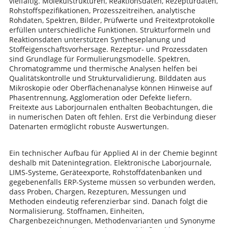
vielfältig. Molekülstrukturen, Reaktionsdaten, Rezepturdaten,
Rohstoffspezifikationen, Prozesszeitreihen, analytische
Rohdaten, Spektren, Bilder, Prüfwerte und Freitextprotokolle
erfüllen unterschiedliche Funktionen. Strukturformeln und
Reaktionsdaten unterstützen Syntheseplanung und
Stoffeigenschaftsvorhersage. Rezeptur- und Prozessdaten
sind Grundlage für Formulierungsmodelle. Spektren,
Chromatogramme und thermische Analysen helfen bei
Qualitätskontrolle und Strukturvalidierung. Bilddaten aus
Mikroskopie oder Oberflächenanalyse können Hinweise auf
Phasentrennung, Agglomeration oder Defekte liefern.
Freitexte aus Laborjournalen enthalten Beobachtungen, die
in numerischen Daten oft fehlen. Erst die Verbindung dieser
Datenarten ermöglicht robuste Auswertungen.
Ein technischer Aufbau für Applied AI in der Chemie beginnt
deshalb mit Datenintegration. Elektronische Laborjournale,
LIMS-Systeme, Geräteexporte, Rohstoffdatenbanken und
gegebenenfalls ERP-Systeme müssen so verbunden werden,
dass Proben, Chargen, Rezepturen, Messungen und
Methoden eindeutig referenzierbar sind. Danach folgt die
Normalisierung. Stoffnamen, Einheiten,
Chargenbezeichnungen, Methodenvarianten und Synonyme