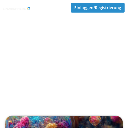
Einloggen/Registrierung
Applied AI in der Chemie:
Protokolle, Formulierungen,
Synthese und
Wissensgraphen
Veröffentlicht von
Tobias Goecke (Göcke)
,
SupraTix GmbH
(3 Monate her aktualisiert)
6 Minuten
Mai 05, 2026