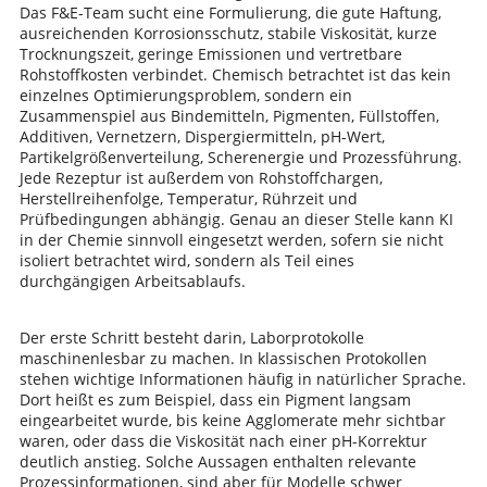
Das F&E-Team sucht eine Formulierung, die gute Haftung,
ausreichenden Korrosionsschutz, stabile Viskosität, kurze
Trocknungszeit, geringe Emissionen und vertretbare
Rohstoffkosten verbindet. Chemisch betrachtet ist das kein
einzelnes Optimierungsproblem, sondern ein
Zusammenspiel aus Bindemitteln, Pigmenten, Füllstoffen,
Additiven, Vernetzern, Dispergiermitteln, pH-Wert,
Partikelgrößenverteilung, Scherenergie und Prozessführung.
Jede Rezeptur ist außerdem von Rohstoffchargen,
Herstellreihenfolge, Temperatur, Rührzeit und
Prüfbedingungen abhängig. Genau an dieser Stelle kann KI
in der Chemie sinnvoll eingesetzt werden, sofern sie nicht
isoliert betrachtet wird, sondern als Teil eines
durchgängigen Arbeitsablaufs.
Der erste Schritt besteht darin, Laborprotokolle
maschinenlesbar zu machen. In klassischen Protokollen
stehen wichtige Informationen häufig in natürlicher Sprache.
Dort heißt es zum Beispiel, dass ein Pigment langsam
eingearbeitet wurde, bis keine Agglomerate mehr sichtbar
waren, oder dass die Viskosität nach einer pH-Korrektur
deutlich anstieg. Solche Aussagen enthalten relevante
Prozessinformationen, sind aber für Modelle schwer