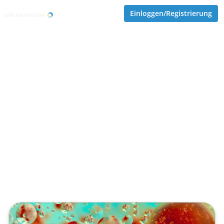
Einloggen/Registrierung
SLM statt nur LLM: Wann
kleine Modelle in Labor, Edge
und Produktion sinnvoller
sind
Veröffentlicht von
Tobias Goecke (Göcke)
,
SupraTix GmbH
(3 Monate her aktualisiert)
4 Minuten
Mai 05, 2026