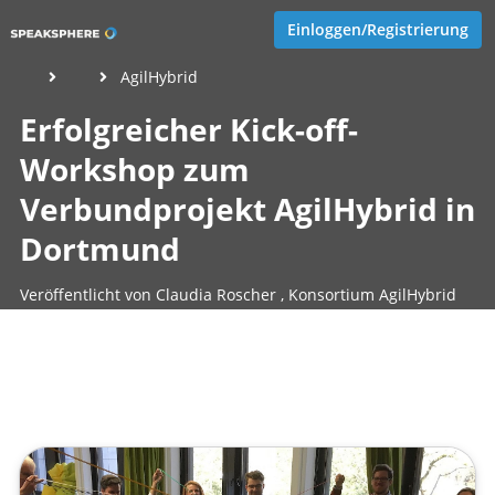
Einloggen/Registrierung
AgilHybrid
Erfolgreicher Kick-off-
Workshop zum
Verbundprojekt AgilHybrid in
Dortmund
Veröffentlicht von
Claudia Roscher
,
Konsortium AgilHybrid
(4 Jahre, 6 Monate her aktualisiert)
1 Minute
Januar 10, 2022