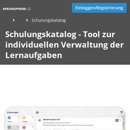
Einloggen/Registrierung
Schulungskatalog
Schulungskatalog - Tool zur
individuellen Verwaltung der
Lernaufgaben
Veröffentlicht von
Eva Hernschier
,
SupraTix GmbH
(3 Jahre
her aktualisiert)
1 Minute
Juli 17, 2023