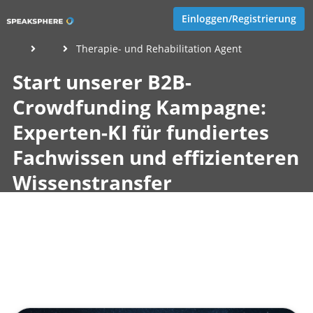
Einloggen/Registrierung
Therapie- und Rehabilitation Agent
Start unserer B2B-
Crowdfunding Kampagne:
Experten-KI für fundiertes
Fachwissen und effizienteren
Wissenstransfer
Veröffentlicht von
Eva Hernschier
,
SupraTix GmbH
(1 Jahr,
6 Monate her aktualisiert)
1 Minute
Februar 03, 2025