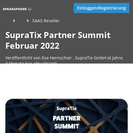
Einloggen/Registrierung
SAAS Reseller
SupraTix Partner Summit
Februar 2022
Veröffentlicht von
Eva Hernschier
,
SupraTix GmbH
(4 Jahre,
4 Monate her aktualisiert)
1 Minute
März 21, 2022