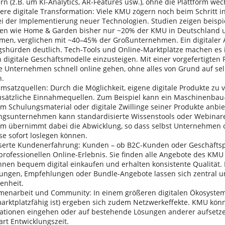
rn (z.B. um KI-Analytics, AR-Features usw.), ohne die Plattform we
ere digitale Transformation: Viele KMU zögern noch beim Schritt i
i der Implementierung neuer Technologien. Studien zeigen beispie
en wie Home & Garden bisher nur ~20% der KMU in Deutschland
men, verglichen mit ~40–45% der Großunternehmen. Ein digitaler A
egshürden deutlich. Tech-Tools und Online-Marktplätze machen es 
 digitale Geschäftsmodelle einzusteigen. Mit einer vorgefertigten
e Unternehmen schnell online gehen, ohne alles von Grund auf sel
.
satzquellen: Durch die Möglichkeit, eigene digitale Produkte zu 
sätzliche Einnahmequellen. Zum Beispiel kann ein Maschinenbau-
rm Schulungsmaterial oder digitale Zwillinge seiner Produkte anbie
ngsunternehmen kann standardisierte Wissenstools oder Webinare
orm übernimmt dabei die Abwicklung, so dass selbst Unternehmen
se sofort loslegen können.
serte Kundenerfahrung: Kunden – ob B2C-Kunden oder Geschäftspa
rofessionellen Online-Erlebnis. Sie finden alle Angebote des KMU
nnen bequem digital einkaufen und erhalten konsistente Qualität.
ungen, Empfehlungen oder Bundle-Angebote lassen sich zentral u
enheit.
enarbeit und Community: In einem größeren digitalen Ökosystem
marktplatzfähig ist) ergeben sich zudem Netzwerkeffekte. KMU kön
ationen eingehen oder auf bestehende Lösungen anderer aufsetzen
rt Entwicklungszeit.