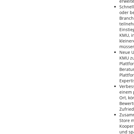
erweite
Schnell
oder be
Branch
teilneh
Einsti
KMU, in
kleiner
müssen
Neue Um
KMU zu
Plattfo
Beratu
Plattf
Experti
Verbes
einem p
Ort, kö
Bewert
Zufried
Zusamm
Store 
Kooper
und spa