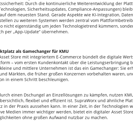
ssicherheit: Durch die kontinuierliche Weiterentwicklung der Plat
Technologien, Sicherheitsupdates, Compliance-Anpassungen) blei
auf dem neuesten Stand. Gerade Aspekte wie KI-Integration, Date
tstellen zu weiteren Systemen werden zentral vom Plattformbetrei
lso nicht eigenständig um jeden Technologietrend kümmern, son
sch per „App-Update“ übernehmen.
rktplatz als Gamechanger für KMU
 Asset Store mit integriertem E-Commerce bündelt die digitale Wer
ttform – vom ersten Kundenkontakt über die Leistungserbringung 
r kleine und mittlere Unternehmen ist das ein Gamechanger: Sie e
nd Märkten, die früher großen Konzernen vorbehalten waren, und
on in einem Schritt beschleunigen.
 durch einen Dschungel an Einzellösungen zu kämpfen, nutzen KMU
bersichtlich, flexibel und effizient ist. SupraWorx und ähnliche Pla
z in der Praxis aussehen kann. In einer Zeit, in der Technologien wi
ve Medien immer wichtiger werden, bietet ein digitaler Asset Sto
glichkeiten ohne großen Aufwand nutzbar zu machen.