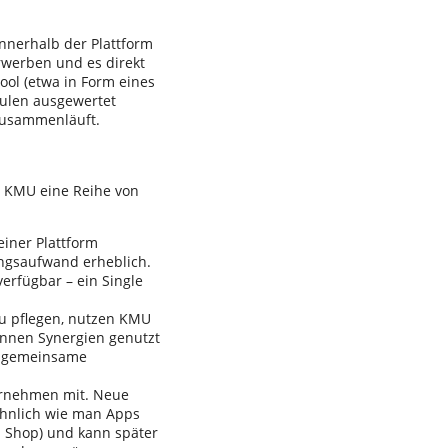
innerhalb der Plattform
rwerben und es direkt
ool (etwa in Form eines
odulen ausgewertet
 zusammenläuft.
t KMU eine Reihe von
einer Plattform
ngsaufwand erheblich.
verfügbar – ein Single
zu pflegen, nutzen KMU
önnen Synergien genutzt
e, gemeinsame
nternehmen mit. Neue
ähnlich wie man Apps
nd Shop) und kann später