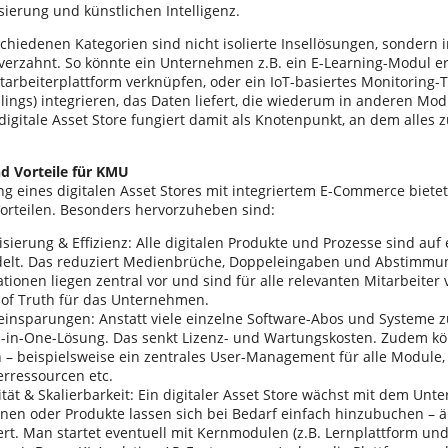
isierung und künstlichen Intelligenz.
schiedenen Kategorien sind nicht isolierte Insellösungen, sondern 
verzahnt. So könnte ein Unternehmen z.B. ein E-Learning-Modul e
tarbeiterplattform verknüpfen, oder ein IoT-basiertes Monitoring-T
llings) integrieren, das Daten liefert, die wiederum in anderen M
digitale Asset Store fungiert damit als Knotenpunkt, an dem alles
d Vorteile für KMU
ng eines digitalen Asset Stores mit integriertem E-Commerce biete
orteilen. Besonders hervorzuheben sind:
isierung & Effizienz: Alle digitalen Produkte und Prozesse sind auf 
elt. Das reduziert Medienbrüche, Doppeleingaben und Abstimmu
tionen liegen zentral vor und sind für alle relevanten Mitarbeiter 
 of Truth für das Unternehmen.
einsparungen: Anstatt viele einzelne Software-Abos und Systeme 
ll-in-One-Lösung. Das senkt Lizenz- und Wartungskosten. Zudem k
 – beispielsweise ein zentrales User-Management für alle Modul
erressourcen etc.
lität & Skalierbarkeit: Ein digitaler Asset Store wächst mit dem U
onen oder Produkte lassen sich bei Bedarf einfach hinzubuchen – 
iert. Man startet eventuell mit Kernmodulen (z.B. Lernplattform u