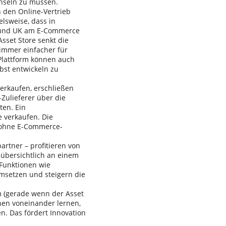
chseln zu müssen.
n den Online-Vertrieb
lsweise, dass in
 und UK am E-Commerce
sset Store senkt die
immer einfacher für
 Plattform können auch
bst entwickeln zu
verkaufen, erschließen
Zulieferer über die
ten. Ein
 verkaufen. Die
 ohne E-Commerce-
rtner – profitieren von
 übersichtlich an einem
 Funktionen wie
msetzen und steigern die
 (gerade wenn der Asset
nen voneinander lernen,
. Das fördert Innovation