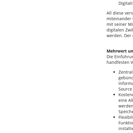
Digital
All diese ver
miteinander 
mit seiner Mi
digitalen Zwi
werden. Der 
Mehrwert un
Die Einführu
handfesten V
Zentral
gebünd
Informa
Source
Kosten
eine A
werden
Speich
Flexibi
Funkti
install