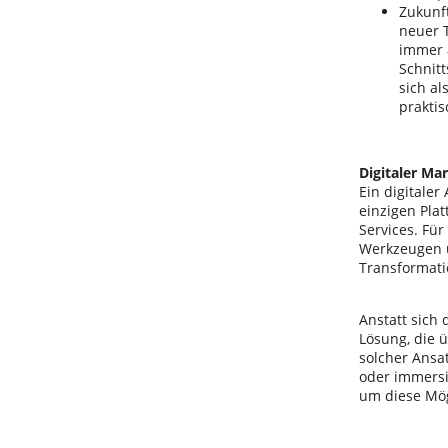
Zukunft
neuer 
immer 
Schnit
sich a
prakti
Digitaler Ma
Ein digitaler
einzigen Pla
Services. Fü
Werkzeugen u
Transformati
Anstatt sich
Lösung, die ü
solcher Ansat
oder immersi
um diese Mö