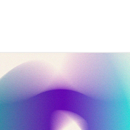
sset Store & E‑Commerce: Die All
 Goecke (Göcke)
,
SupraTix GmbH
(11 Monate her aktualisiert)