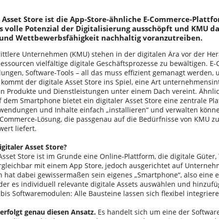
e Asset Store ist die App-Store-ähnliche E-Commerce-Platt
as volle Potenzial der Digitalisierung ausschöpft und KMU d
 und Wettbewerbsfähigkeit nachhaltig voranzutreiben.
ittlere Unternehmen (KMU) stehen in der digitalen Ära vor der He
essourcen vielfältige digitale Geschäftsprozesse zu bewältigen. E-
ulungen, Software-Tools – all das muss effizient gemanagt werden,
 kommt der digitale Asset Store ins Spiel, eine Art unternehmensin
en Produkte und Dienstleistungen unter einem Dach vereint. Ähnlic
 dem Smartphone bietet ein digitaler Asset Store eine zentrale Pl
wendungen und Inhalte einfach „installieren“ und verwalten könne
E-Commerce-Lösung, die passgenau auf die Bedürfnisse von KMU zu
rt liefert.
igitaler Asset Store?
 Asset Store ist im Grunde eine Online-Plattform, die digitale Güter,
ergleichbar mit einem App Store, jedoch ausgerichtet auf Unterne
hat dabei gewissermaßen sein eigenes „Smartphone“, also eine ei
 der es individuell relevante digitale Assets auswählen und hinzuf
bis Softwaremodulen: Alle Bausteine lassen sich flexibel integriere
rfolgt genau diesen Ansatz.
Es handelt sich um eine der Softwar