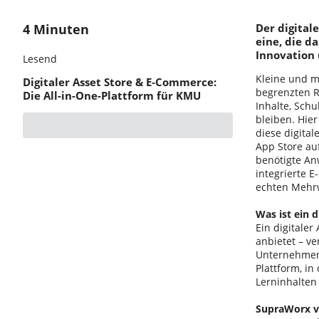
4 Minuten
Der digital
eine, die d
Innovation
Lesend
Kleine und m
Digitaler Asset Store & E‑Commerce:
begrenzten R
Die All-in-One-Plattform für KMU
Inhalte, Sch
bleiben. Hier
diese digital
App Store auf
benötigte An
integrierte 
echten Mehrwe
Was ist ein d
Ein digitaler
anbietet – v
Unternehmen 
Plattform, in
Lerninhalten 
SupraWorx ve