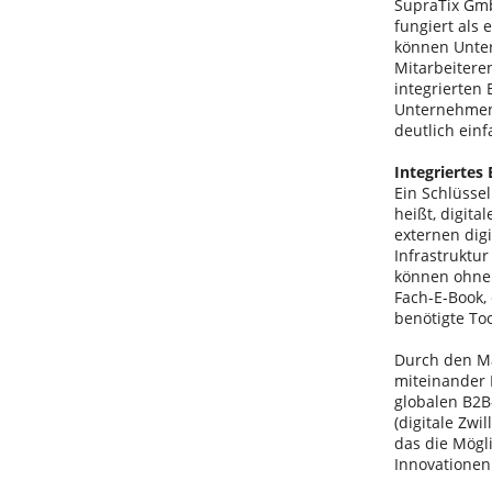
SupraTix Gm
fungiert als 
können Unter
Mitarbeitere
integrierten 
Unternehmens
deutlich einf
Integriertes
Ein Schlüsse
heißt, digita
externen digi
Infrastruktu
können ohne 
Fach-E-Book,
benötigte To
Durch den Ma
miteinander 
globalen B2B
(digitale Zwi
das die Mögl
Innovationen