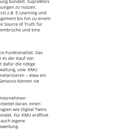
ung bündelt. SupraWorx
lösungen zu nutzen,
st z.B. E-Learning und
nagement bis hin zu einem
le Source of Truth für
stembrüche und eine
e-Funktionalität. Das
i es der Kauf von
t dafür die nötige
rwaltung, usw. KMU
etarisieren – etwa ein
 Genauso können sie
 Unternehmen
rbeitet daran, einen
ogien wie Digital Twins
nbindet. Für KMU eröffnet
d auch eigene
usweitung.