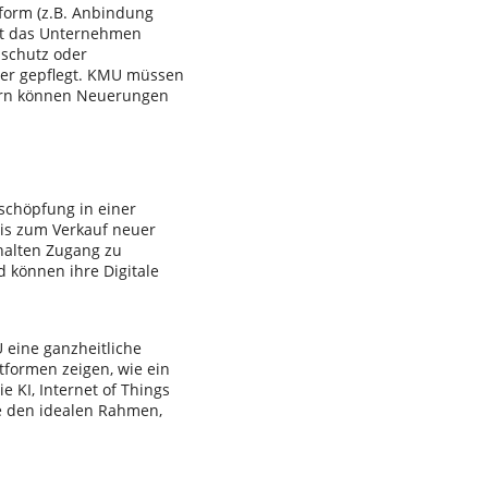
tform (z.B. Anbindung
bt das Unternehmen
nschutz oder
ber gepflegt. KMU müssen
dern können Neuerungen
tschöpfung in einer
bis zum Verkauf neuer
rhalten Zugang zu
 können ihre Digitale
 eine ganzheitliche
ttformen zeigen, wie ein
e KI, Internet of Things
re den idealen Rahmen,