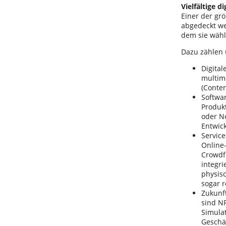
Vielfältige d
Einer der grö
abgedeckt we
dem sie wäh
Dazu zählen
Digital
multime
(Conten
Softwar
Produkt
oder N
Entwic
Servic
Online-
Crowdf
integri
physis
sogar 
Zukunft
sind NF
Simulat
Geschä