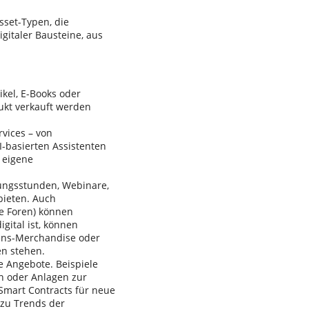
Asset-Typen, die
gitaler Bausteine, aus
ikel, E-Books oder
ukt verkauft werden
vices – von
-basierten Assistenten
 eigene
tungsstunden, Webinare,
bieten. Auch
e Foren) können
gital ist, können
ens-Merchandise oder
en stehen.
e Angebote. Beispiele
en oder Anlagen zur
 Smart Contracts für neue
 zu Trends der