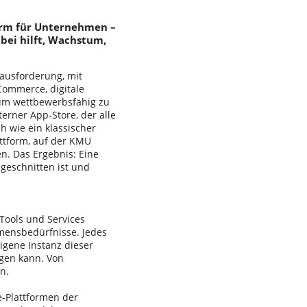
form für Unternehmen –
abei hilft, Wachstum,
rausforderung, mit
Commerce, digitale
 um wettbewerbsfähig zu
terner App-Store, der alle
h wie ein klassischer
attform, auf der KMU
n. Das Ergebnis: Eine
geschnitten ist und
 Tools und Services
hmensbedürfnisse. Jedes
gene Instanz dieser
ügen kann. Von
n.
e-Plattformen der