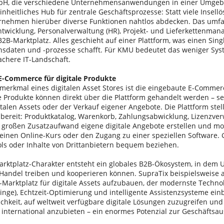
bH, die verschiedene Unternehmensanwendungen in einer Umgeb
einheitliches Hub für zentrale Geschäftsprozesse: Statt viele Insel
nehmen hierüber diverse Funktionen nahtlos abdecken. Das umfas
ntwicklung, Personalverwaltung (HR), Projekt- und Lieferkettenma
B2B-Marktplatz. Alles geschieht auf einer Plattform, was einen Sing
daten und -prozesse schafft. Für KMU bedeutet das weniger Sy
achere IT-Landschaft.
 E-Commerce für digitale Produkte
lmerkmal eines digitalen Asset Stores ist die eingebaute E-Commerc
le Produkte können direkt über die Plattform gehandelt werden – se
talen Assets oder der Verkauf eigener Angebote. Die Plattform stell
r bereit: Produktkatalog, Warenkorb, Zahlungsabwicklung, Lizenzve
großen Zusatzaufwand eigene digitale Angebote erstellen und mon
 einen Online-Kurs oder den Zugang zu einer speziellen Software.
ols oder Inhalte von Drittanbietern bequem beziehen.
rktplatz-Charakter entsteht ein globales B2B-Ökosystem, in dem
Handel treiben und kooperieren können. SupraTix beispielsweise a
-Marktplatz für digitale Assets aufzubauen, der modernste Technol
llinge), Echtzeit-Optimierung und intelligente Assistenzsysteme ei
ichkeit, auf weltweit verfügbare digitale Lösungen zuzugreifen un
 international anzubieten – ein enormes Potenzial zur Geschäftsa