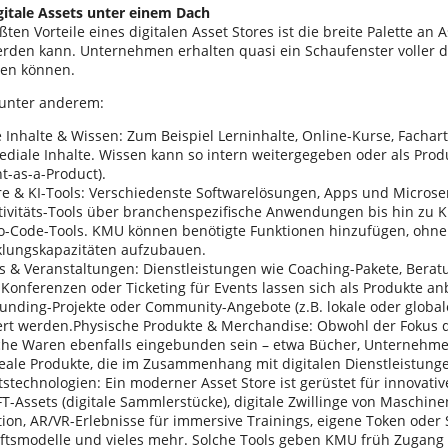
igitale Assets unter einem Dach
ßten Vorteile eines digitalen Asset Stores ist die breite Palette an 
rden kann. Unternehmen erhalten quasi ein Schaufenster voller di
len können.
 unter anderem:
e Inhalte & Wissen: Zum Beispiel Lerninhalte, Online-Kurse, Fachart
diale Inhalte. Wissen kann so intern weitergegeben oder als Prod
t-as-a-Product).
e & KI-Tools: Verschiedenste Softwarelösungen, Apps und Microser
ivitäts-Tools über branchenspezifische Anwendungen bis hin zu KI
o-Code-Tools. KMU können benötigte Funktionen hinzufügen, ohne
klungskapazitäten aufzubauen.
es & Veranstaltungen: Dienstleistungen wie Coaching-Pakete, Bera
Konferenzen oder Ticketing für Events lassen sich als Produkte an
unding-Projekte oder Community-Angebote (z.B. lokale oder global
ert werden.Physische Produkte & Merchandise: Obwohl der Fokus di
che Waren ebenfalls eingebunden sein – etwa Bücher, Unternehm
reale Produkte, die im Zusammenhang mit digitalen Dienstleistung
stechnologien: Ein moderner Asset Store ist gerüstet für innovativ
T-Assets (digitale Sammlerstücke), digitale Zwillinge von Maschin
ion, AR/VR-Erlebnisse für immersive Trainings, eigene Token oder
ftsmodelle und vieles mehr. Solche Tools geben KMU früh Zugang