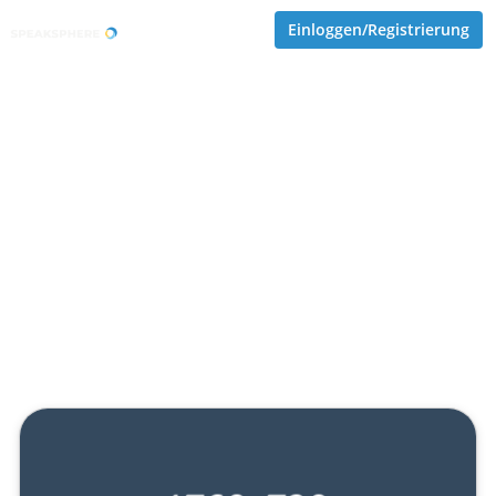
Einloggen/Registrierung
AI-Agenten: Was sie sind und
wie Unternehmen davon
profitieren können
Veröffentlicht von
Tobias Goecke (Göcke)
,
SupraTix GmbH
(1 Jahr, 1 Monat her aktualisiert)
7 Minuten
Juni 24, 2025