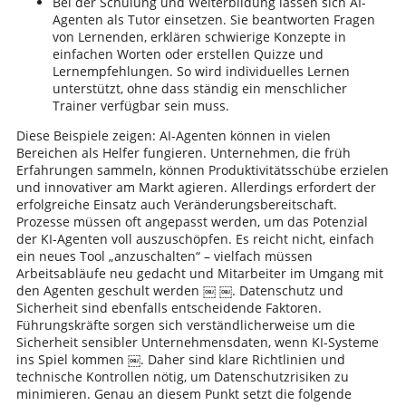
Bei der Schulung und Weiterbildung lassen sich AI-
Agenten als Tutor einsetzen. Sie beantworten Fragen
von Lernenden, erklären schwierige Konzepte in
einfachen Worten oder erstellen Quizze und
Lernempfehlungen. So wird individuelles Lernen
unterstützt, ohne dass ständig ein menschlicher
Trainer verfügbar sein muss.
Diese Beispiele zeigen: AI-Agenten können in vielen
Bereichen als Helfer fungieren. Unternehmen, die früh
Erfahrungen sammeln, können Produktivitätsschübe erzielen
und innovativer am Markt agieren. Allerdings erfordert der
erfolgreiche Einsatz auch Veränderungsbereitschaft.
Prozesse müssen oft angepasst werden, um das Potenzial
der KI-Agenten voll auszuschöpfen. Es reicht nicht, einfach
ein neues Tool „anzuschalten“ – vielfach müssen
Arbeitsabläufe neu gedacht und Mitarbeiter im Umgang mit
den Agenten geschult werden ￼ ￼. Datenschutz und
Sicherheit sind ebenfalls entscheidende Faktoren.
Führungskräfte sorgen sich verständlicherweise um die
Sicherheit sensibler Unternehmensdaten, wenn KI-Systeme
ins Spiel kommen ￼. Daher sind klare Richtlinien und
technische Kontrollen nötig, um Datenschutzrisiken zu
minimieren. Genau an diesem Punkt setzt die folgende