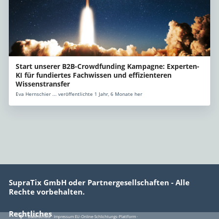
Start unserer B2B-Crowdfunding Kampagne: Experten-
KI für fundiertes Fachwissen und effizienteren
Wissenstransfer
Eva Hernschier ... veröffentlichte 1 Jahr, 6 Monate her
SupraTix GmbH oder Partnergesellschaften - Alle
Rechte vorbehalten.
Rechtliches
·
·
·
Datenschutz
·
Impressum
EU-Online-Schlichtungs-Plattform
·