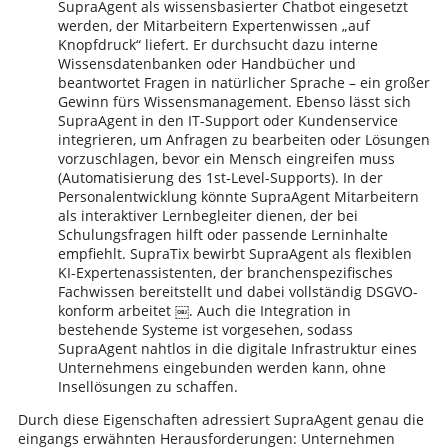
SupraAgent als wissensbasierter Chatbot eingesetzt
werden, der Mitarbeitern Expertenwissen „auf
Knopfdruck“ liefert. Er durchsucht dazu interne
Wissensdatenbanken oder Handbücher und
beantwortet Fragen in natürlicher Sprache – ein großer
Gewinn fürs Wissensmanagement. Ebenso lässt sich
SupraAgent in den IT-Support oder Kundenservice
integrieren, um Anfragen zu bearbeiten oder Lösungen
vorzuschlagen, bevor ein Mensch eingreifen muss
(Automatisierung des 1st-Level-Supports). In der
Personalentwicklung könnte SupraAgent Mitarbeitern
als interaktiver Lernbegleiter dienen, der bei
Schulungsfragen hilft oder passende Lerninhalte
empfiehlt. SupraTix bewirbt SupraAgent als flexiblen
KI-Expertenassistenten, der branchenspezifisches
Fachwissen bereitstellt und dabei vollständig DSGVO-
konform arbeitet ￼. Auch die Integration in
bestehende Systeme ist vorgesehen, sodass
SupraAgent nahtlos in die digitale Infrastruktur eines
Unternehmens eingebunden werden kann, ohne
Insellösungen zu schaffen.
Durch diese Eigenschaften adressiert SupraAgent genau die
eingangs erwähnten Herausforderungen: Unternehmen