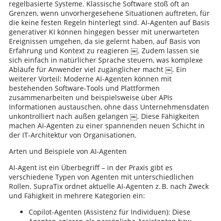
regelbasierte Systeme. Klassische Software stoß oft an
Grenzen, wenn unvorhergesehene Situationen auftreten, für
die keine festen Regeln hinterlegt sind. AI-Agenten auf Basis
generativer KI können hingegen besser mit unerwarteten
Ereignissen umgehen, da sie gelernt haben, auf Basis von
Erfahrung und Kontext zu reagieren ￼. Zudem lassen sie
sich einfach in natürlicher Sprache steuern, was komplexe
Abläufe für Anwender viel zugänglicher macht ￼. Ein
weiterer Vorteil: Moderne AI-Agenten können mit
bestehenden Software-Tools und Plattformen
zusammenarbeiten und beispielsweise über APIs
Informationen austauschen, ohne dass Unternehmensdaten
unkontrolliert nach außen gelangen ￼. Diese Fähigkeiten
machen AI-Agenten zu einer spannenden neuen Schicht in
der IT-Architektur von Organisationen.
Arten und Beispiele von AI-Agenten
AI-Agent ist ein Überbegriff – in der Praxis gibt es
verschiedene Typen von Agenten mit unterschiedlichen
Rollen. SupraTix ordnet aktuelle AI-Agenten z. B. nach Zweck
und Fähigkeit in mehrere Kategorien ein:
Copilot-Agenten (Assistenz für Individuen): Diese