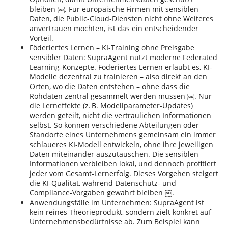
bleiben ￼. Für europäische Firmen mit sensiblen
Daten, die Public-Cloud-Diensten nicht ohne Weiteres
anvertrauen möchten, ist das ein entscheidender
Vorteil.
Föderiertes Lernen – KI-Training ohne Preisgabe
sensibler Daten: SupraAgent nutzt moderne Federated
Learning-Konzepte. Föderiertes Lernen erlaubt es, KI-
Modelle dezentral zu trainieren – also direkt an den
Orten, wo die Daten entstehen – ohne dass die
Rohdaten zentral gesammelt werden müssen ￼. Nur
die Lerneffekte (z. B. Modellparameter-Updates)
werden geteilt, nicht die vertraulichen Informationen
selbst. So können verschiedene Abteilungen oder
Standorte eines Unternehmens gemeinsam ein immer
schlaueres KI-Modell entwickeln, ohne ihre jeweiligen
Daten miteinander auszutauschen. Die sensiblen
Informationen verbleiben lokal, und dennoch profitiert
jeder vom Gesamt-Lernerfolg. Dieses Vorgehen steigert
die KI-Qualität, während Datenschutz- und
Compliance-Vorgaben gewahrt bleiben ￼.
Anwendungsfälle im Unternehmen: SupraAgent ist
kein reines Theorieprodukt, sondern zielt konkret auf
Unternehmensbedürfnisse ab. Zum Beispiel kann