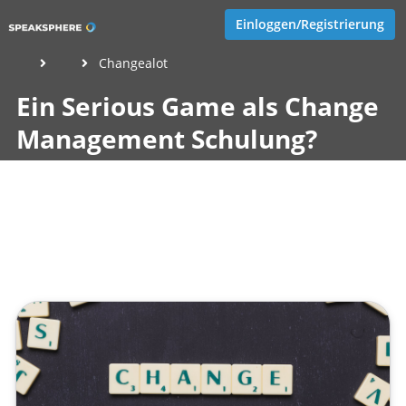
Einloggen/Registrierung
Changealot
Ein Serious Game als Change
Management Schulung?
Veröffentlicht von
Jeannette Göcke
,
SupraTix GmbH
(4 Jahre,
6 Monate her aktualisiert)
2 Minuten
Januar 10, 2022