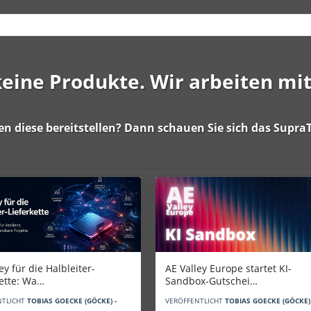
 keine Produkte. Wir arbeiten mi
en diese bereitstellen? Dann schauen Sie sich das
SupraT
AE Valley Europe startet KI-
ey für die Halbleiter-
Sandbox-Gutschei…
kette: Wa…
VERÖFFENTLICHT
TOBIAS GOECKE (GÖCKE) 
NTLICHT
TOBIAS GOECKE (GÖCKE) -