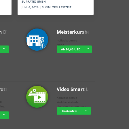
SUPRATIX GMBH
JUNI 6, 2026 | 3 MINUTEN LESEZEIT
n BWL
Meisterkursbegl…
holluakademie
None
Ab 80,66 USD
rottle…
Video Smart Lea…
g
holluakademie
bH
Welche Vorteile
ning
digitales Lernen hat - …
…
Kostenfrei