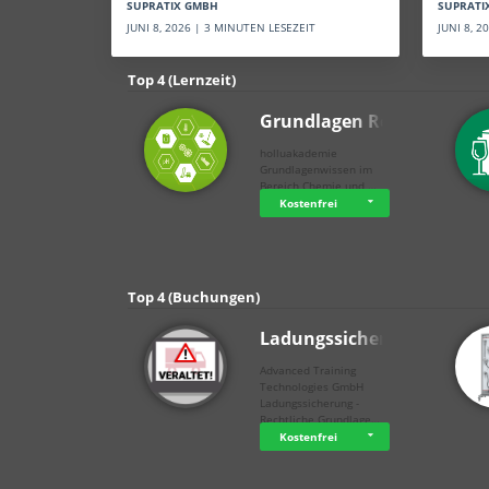
SUPRATI
SUPRATIX GMBH
JUNI 8, 
JUNI 8, 2026 | 3 MINUTEN LESEZEIT
Top 4 (Lernzeit)
Grundlagen Rein…
holluakademie
Grundlagenwissen im
Bereich Chemie und …
Kostenfrei
Top 4 (Buchungen)
Ladungssicherung
Advanced Training
Technologies GmbH
Ladungssicherung -
Rechtliche Grundlage…
Kostenfrei