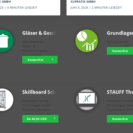
SUPRATIX GMBH
X GMBH
JUNI 8, 2026 | 2 MINUTEN LESEZEIT
2026 | 4 MINUTEN LESEZEIT
Gläser & Geschi…
Grundlage
holluakademie
holluakademie
Gläser- &
Grundlagen BWL
Geschirrreinigung
Kostenfrei
Servicemodul
Kostenfrei
Skillboard Schl…
STAUFF Th
Advanced Training
Advanced Trainin
Technologies GmbH
Technologies Gm
Skillboard Blended
Interactive e-lear
Learning: Hydrauliks…
from the "Hydrau
Ab 46,04 USD
Kostenfrei