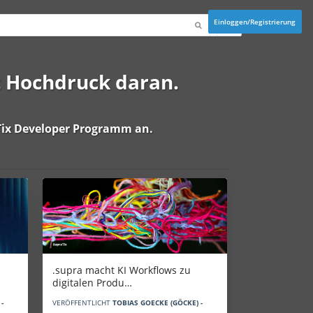
Einloggen/Registrierung
t Hochdruck daran.
ix Developer Programm
an.
.supra macht KI Workflows zu
digitalen Produ…
-
VERÖFFENTLICHT
TOBIAS GOECKE (GÖCKE) -