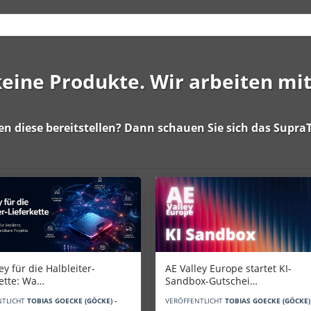
 keine Produkte. Wir arbeiten mi
en diese bereitstellen? Dann schauen Sie sich das
SupraT
AE Valley Europe startet KI-
ey für die Halbleiter-
Sandbox-Gutschei…
kette: Wa…
VERÖFFENTLICHT
TOBIAS GOECKE (GÖCKE) 
NTLICHT
TOBIAS GOECKE (GÖCKE) -