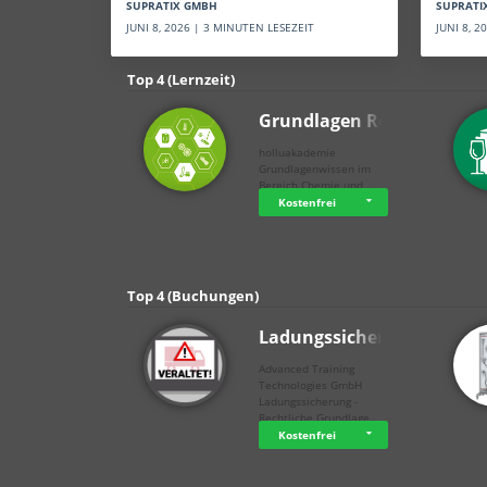
SUPRATI
SUPRATIX GMBH
JUNI 8, 
JUNI 8, 2026 | 3 MINUTEN LESEZEIT
Top 4 (Lernzeit)
Grundlagen Rein…
holluakademie
Grundlagenwissen im
Bereich Chemie und …
Kostenfrei
Top 4 (Buchungen)
Ladungssicherung
Advanced Training
Technologies GmbH
Ladungssicherung -
Rechtliche Grundlage…
Kostenfrei