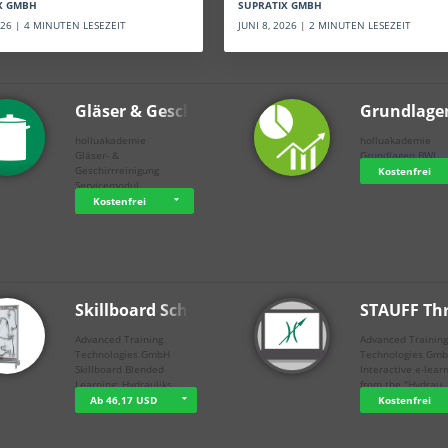
SUPRATIX GMBH
X GMBH
JUNI 8, 2026 | 2 MINUTEN LESEZEIT
2026 | 4 MINUTEN LESEZEIT
Gläser & Geschi…
Grundlage
holluakademie
holluakademie
Gläser- &
Grundlagen BWL
Geschirrreinigung
Kostenfrei
Servicemodul
Kostenfrei
Skillboard Schl…
STAUFF Th
Advanced Training
Advanced Trainin
Technologies GmbH
Technologies Gm
Skillboard Blended
Interactive e-lear
Learning: Hydrauliks…
from the "Hydrau
Ab 46,17 USD
Kostenfrei