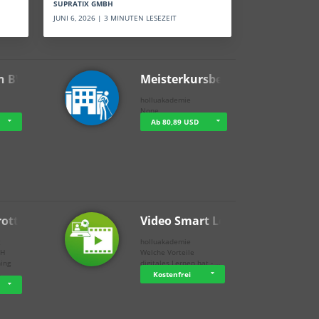
SUPRATIX GMBH
JUNI 6, 2026 | 3 MINUTEN LESEZEIT
n BWL
Meisterkursbegl…
holluakademie
None
Ab 80,89 USD
rottle…
Video Smart Lea…
g
holluakademie
bH
Welche Vorteile
ning
digitales Lernen hat - …
…
Kostenfrei