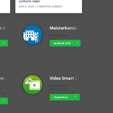
SUPRATIX GMBH
JUNI 6, 2026 | 3 MINUTEN LESEZEIT
n BWL
Meisterkursbegl…
holluakademie
None
Ab 80,66 USD
rottle…
Video Smart Lea…
g
holluakademie
bH
Welche Vorteile
ning
digitales Lernen hat - …
…
Kostenfrei