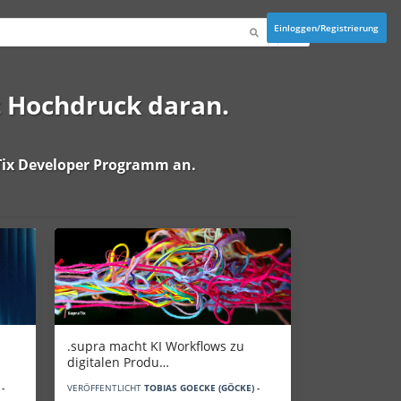
Einloggen/Registrierung
t Hochdruck daran.
ix Developer Programm
an.
.supra macht KI Workflows zu
digitalen Produ…
-
VERÖFFENTLICHT
TOBIAS GOECKE (GÖCKE) -