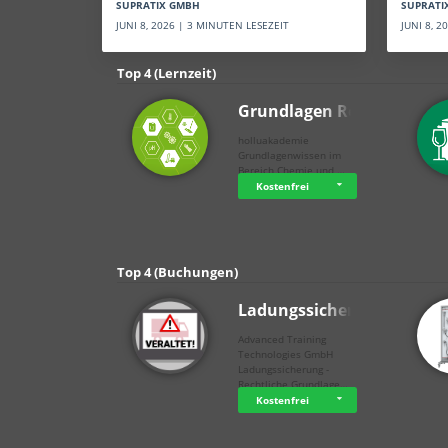
SUPRATI
SUPRATIX GMBH
JUNI 8, 
JUNI 8, 2026 | 3 MINUTEN LESEZEIT
Top 4 (Lernzeit)
Grundlagen Rein…
holluakademie
Grundlagenwissen im
Bereich Chemie und …
Kostenfrei
Top 4 (Buchungen)
Ladungssicherung
Advanced Training
Technologies GmbH
Ladungssicherung -
Rechtliche Grundlage…
Kostenfrei