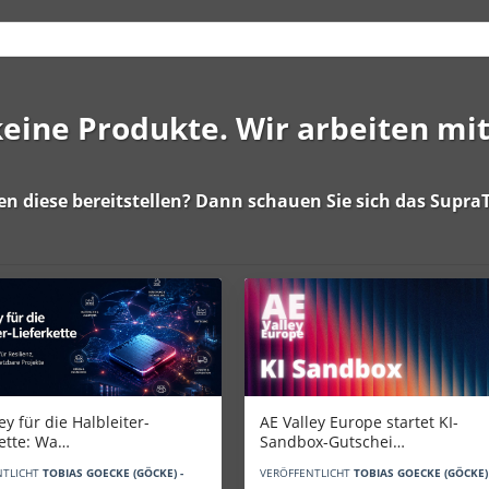
 keine Produkte. Wir arbeiten mi
en diese bereitstellen? Dann schauen Sie sich das
SupraT
AE Valley Europe startet KI-
ey für die Halbleiter-
Sandbox-Gutschei…
kette: Wa…
VERÖFFENTLICHT
TOBIAS GOECKE (GÖCKE) 
NTLICHT
TOBIAS GOECKE (GÖCKE) -