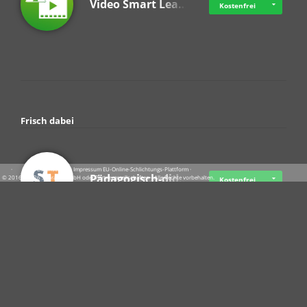
Video Smart Lea…
Kostenfrei
Frisch dabei
·
·
·
Datenschutz
·
Impressum
EU-Online-Schlichtungs-Plattform
·
Pädagogisch-did…
© 2016 - 2026 SupraTix GmbH oder Partnergesellschaften - Alle Rechte vorbehalten.
Kostenfrei
Crowdfunding Cl…
Ab 07.08.2026