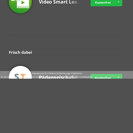
Video Smart Lea…
Kostenfrei
Frisch dabei
·
·
·
Datenschutz
·
Impressum
EU-Online-Schlichtungs-Plattform
·
Pädagogisch-did…
© 2016 - 2026 SupraTix GmbH oder Partnergesellschaften - Alle Rechte vorbehalten.
Kostenfrei
Crowdfunding Cl…
Ab 07.08.2026