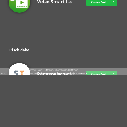
Video Smart Lea…
Kostenfrei
Frisch dabei
·
·
·
Datenschutz
·
Impressum
EU-Online-Schlichtungs-Plattform
·
Pädagogisch-did…
© 2016 - 2026 SupraTix GmbH oder Partnergesellschaften - Alle Rechte vorbehalten.
Kostenfrei
Crowdfunding Cl…
Ab 11,56 USD