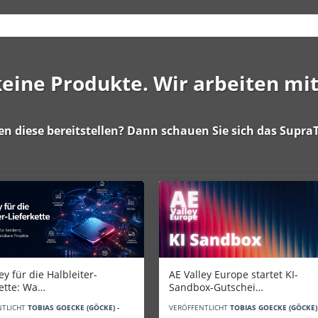
 keine Produkte. Wir arbeiten mi
en diese bereitstellen? Dann schauen Sie sich das
SupraT
AE Valley Europe startet KI-
ey für die Halbleiter-
Sandbox-Gutschei…
kette: Wa…
VERÖFFENTLICHT
TOBIAS GOECKE (GÖCKE) 
NTLICHT
TOBIAS GOECKE (GÖCKE) -