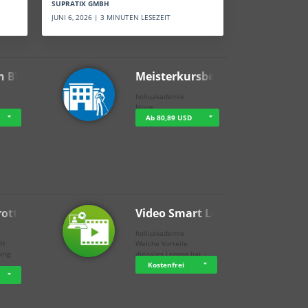
SUPRATIX GMBH
JUNI 6, 2026 | 3 MINUTEN LESEZEIT
n BWL
Meisterkursbegl…
holluakademie
None
Ab 80,89 USD
rottle…
Video Smart Lea…
g
holluakademie
bH
Welche Vorteile
ning
digitales Lernen hat - …
…
Kostenfrei