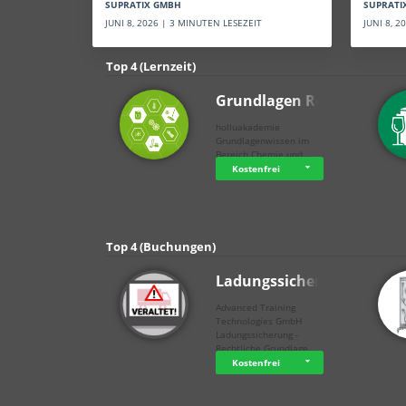
SUPRATI
SUPRATIX GMBH
JUNI 8, 
JUNI 8, 2026 | 3 MINUTEN LESEZEIT
Top 4 (Lernzeit)
Grundlagen Rein…
holluakademie
Grundlagenwissen im
Bereich Chemie und …
Kostenfrei
Top 4 (Buchungen)
Ladungssicherung
Advanced Training
Technologies GmbH
Ladungssicherung -
Rechtliche Grundlage…
Kostenfrei