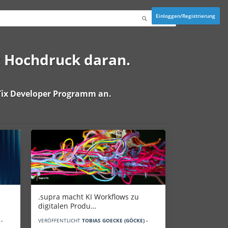
Einloggen/Registrierung
t Hochdruck daran.
ix Developer Programm
an.
.supra macht KI Workflows zu
digitalen Produ…
-
VERÖFFENTLICHT
TOBIAS GOECKE (GÖCKE) -