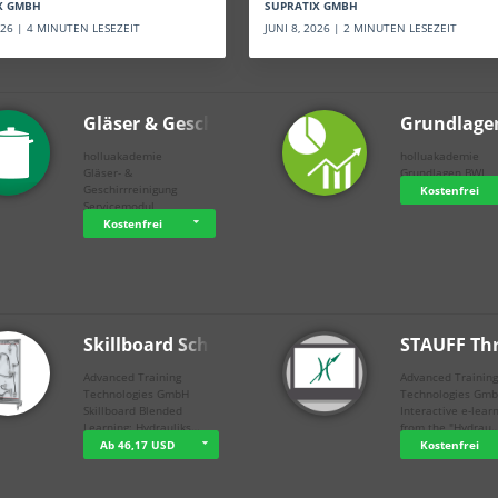
SUPRATIX GMBH
X GMBH
JUNI 8, 2026 | 2 MINUTEN LESEZEIT
2026 | 4 MINUTEN LESEZEIT
Gläser & Geschi…
Grundlage
holluakademie
holluakademie
Gläser- &
Grundlagen BWL
Geschirrreinigung
Kostenfrei
Servicemodul
Kostenfrei
Skillboard Schl…
STAUFF Th
Advanced Training
Advanced Trainin
Technologies GmbH
Technologies Gm
Skillboard Blended
Interactive e-lear
Learning: Hydrauliks…
from the "Hydrau
Ab 46,17 USD
Kostenfrei