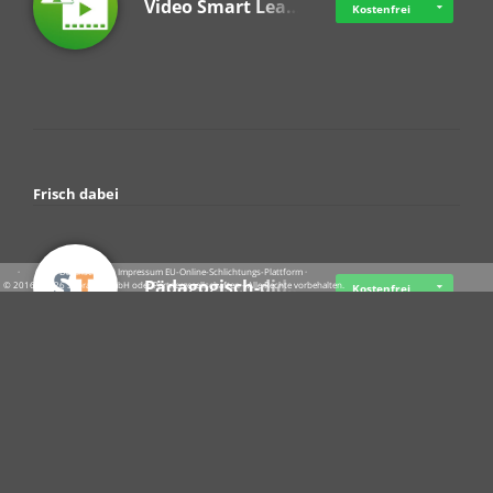
Video Smart Lea…
Kostenfrei
Frisch dabei
·
·
·
Datenschutz
·
Impressum
EU-Online-Schlichtungs-Plattform
·
Pädagogisch-did…
© 2016 - 2026 SupraTix GmbH oder Partnergesellschaften - Alle Rechte vorbehalten.
Kostenfrei
Crowdfunding Cl…
Ab 11,57 USD