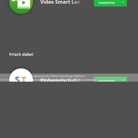
Video Smart Lea…
Kostenfrei
Frisch dabei
·
·
·
Datenschutz
·
Impressum
EU-Online-Schlichtungs-Plattform
·
Pädagogisch-did…
© 2016 - 2026 SupraTix GmbH oder Partnergesellschaften - Alle Rechte vorbehalten.
Kostenfrei
Crowdfunding Cl…
Ab 11,51 USD