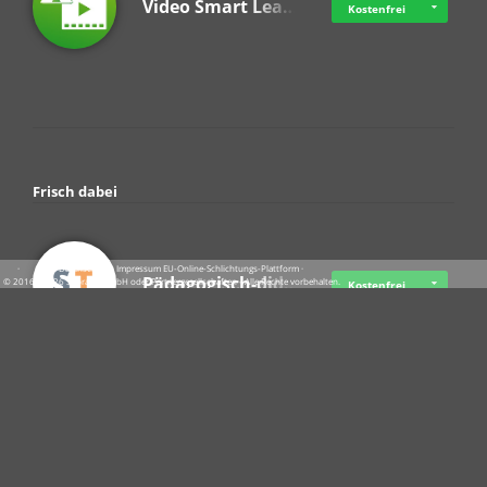
Video Smart Lea…
Kostenfrei
Frisch dabei
·
·
·
Datenschutz
·
Impressum
EU-Online-Schlichtungs-Plattform
·
Pädagogisch-did…
© 2016 - 2026 SupraTix GmbH oder Partnergesellschaften - Alle Rechte vorbehalten.
Kostenfrei
Crowdfunding Cl…
Ab 07.08.2026