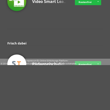
Video Smart Lea…
Kostenfrei
Frisch dabei
·
·
·
Datenschutz
·
Impressum
EU-Online-Schlichtungs-Plattform
·
Pädagogisch-did…
© 2016 - 2026 SupraTix GmbH oder Partnergesellschaften - Alle Rechte vorbehalten.
Kostenfrei
Crowdfunding Cl…
Ab 11,57 USD