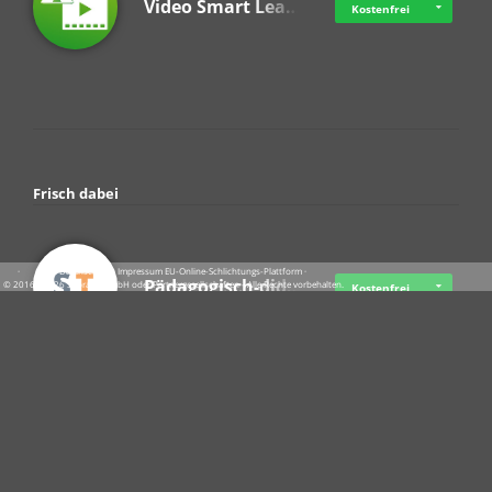
Video Smart Lea…
Kostenfrei
Frisch dabei
·
·
·
Datenschutz
·
Impressum
EU-Online-Schlichtungs-Plattform
·
Pädagogisch-did…
© 2016 - 2026 SupraTix GmbH oder Partnergesellschaften - Alle Rechte vorbehalten.
Kostenfrei
Crowdfunding Cl…
Ab 11,57 USD