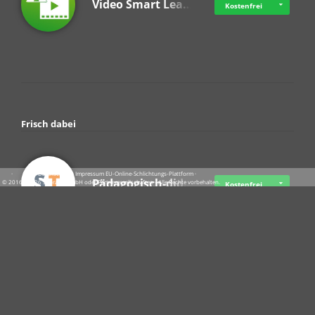
Video Smart Lea…
Kostenfrei
Frisch dabei
·
·
·
Datenschutz
·
Impressum
EU-Online-Schlichtungs-Plattform
·
Pädagogisch-did…
© 2016 - 2026 SupraTix GmbH oder Partnergesellschaften - Alle Rechte vorbehalten.
Kostenfrei
Crowdfunding Cl…
Ab 07.08.2026