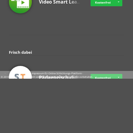
Video Smart Lea…
Kostenfrei
Frisch dabei
·
·
·
Datenschutz
·
Impressum
EU-Online-Schlichtungs-Plattform
·
Pädagogisch-did…
© 2016 - 2026 SupraTix GmbH oder Partnergesellschaften - Alle Rechte vorbehalten.
Kostenfrei
Crowdfunding Cl…
Ab 11,57 USD