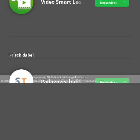
Video Smart Lea…
Kostenfrei
Frisch dabei
·
·
·
Datenschutz
·
Impressum
EU-Online-Schlichtungs-Plattform
·
Pädagogisch-did…
© 2016 - 2026 SupraTix GmbH oder Partnergesellschaften - Alle Rechte vorbehalten.
Kostenfrei
Crowdfunding Cl…
Ab 11,51 USD