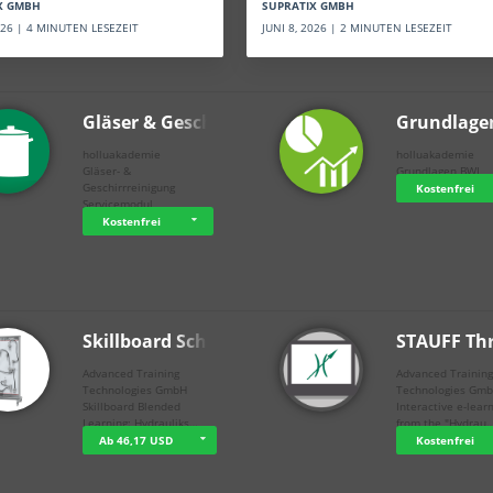
SUPRATIX GMBH
X GMBH
JUNI 8, 2026 | 2 MINUTEN LESEZEIT
2026 | 4 MINUTEN LESEZEIT
Gläser & Geschi…
Grundlage
holluakademie
holluakademie
Gläser- &
Grundlagen BWL
Geschirrreinigung
Kostenfrei
Servicemodul
Kostenfrei
Skillboard Schl…
STAUFF Th
Advanced Training
Advanced Trainin
Technologies GmbH
Technologies Gm
Skillboard Blended
Interactive e-lear
Learning: Hydrauliks…
from the "Hydrau
Ab 46,17 USD
Kostenfrei