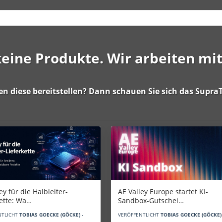
 keine Produkte. Wir arbeiten mi
en diese bereitstellen? Dann schauen Sie sich das
SupraT
AE Valley Europe startet KI-
ey für die Halbleiter-
Sandbox-Gutschei…
kette: Wa…
VERÖFFENTLICHT
TOBIAS GOECKE (GÖCKE) 
NTLICHT
TOBIAS GOECKE (GÖCKE) -