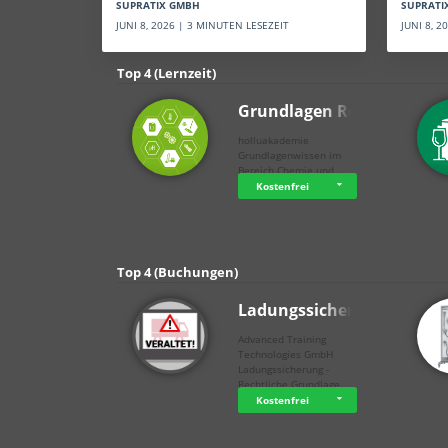
SUPRATI
SUPRATIX GMBH
JUNI 8, 
JUNI 8, 2026 | 3 MINUTEN LESEZEIT
Top 4 (Lernzeit)
Grundlagen Rein…
holluakademie
Grundlagenwissen im
Bereich Chemie und …
Kostenfrei
Top 4 (Buchungen)
Ladungssicherung
Advanced Training
Technologies GmbH
Ladungssicherung -
Rechtliche Grundlage…
Kostenfrei