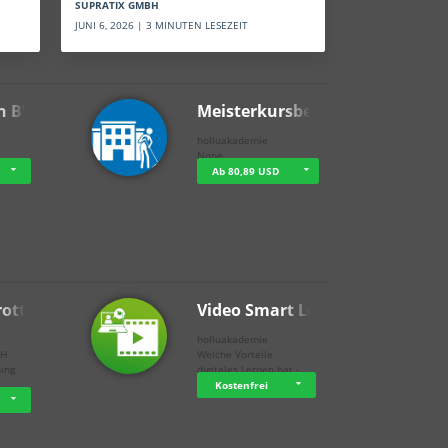
SUPRATIX GMBH
JUNI 6, 2026 | 3 MINUTEN LESEZEIT
n BWL
Meisterkursbegl…
holluakademie
None
Ab 80,89 USD
rottle…
Video Smart Lea…
g
holluakademie
bH
Welche Vorteile
ning
digitales Lernen hat - …
…
Kostenfrei