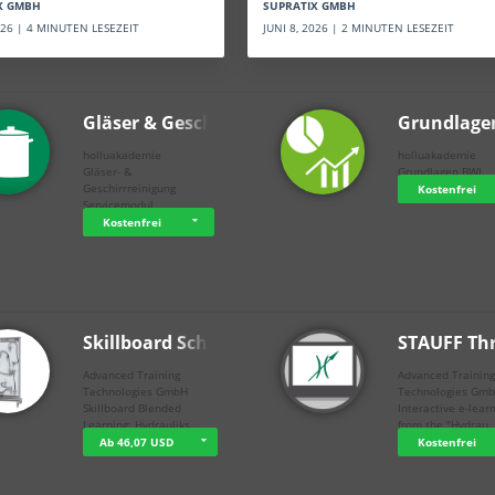
SUPRATIX GMBH
X GMBH
JUNI 8, 2026 | 2 MINUTEN LESEZEIT
2026 | 4 MINUTEN LESEZEIT
Gläser & Geschi…
Grundlage
holluakademie
holluakademie
Gläser- &
Grundlagen BWL
Geschirrreinigung
Kostenfrei
Servicemodul
Kostenfrei
Skillboard Schl…
STAUFF Th
Advanced Training
Advanced Trainin
Technologies GmbH
Technologies Gm
Skillboard Blended
Interactive e-lear
Learning: Hydrauliks…
from the "Hydrau
Ab 46,07 USD
Kostenfrei