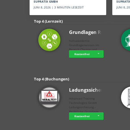
SUPRATI
SUPRATIX GMBH
JUNI 8, 
JUNI 8, 2026 | 3 MINUTEN LESEZEIT
Top 4 (Lernzeit)
Grundlagen Rein…
holluakademie
Grundlagenwissen im
Bereich Chemie und …
Kostenfrei
Top 4 (Buchungen)
Ladungssicherung
Advanced Training
Technologies GmbH
Ladungssicherung -
Rechtliche Grundlage…
Kostenfrei