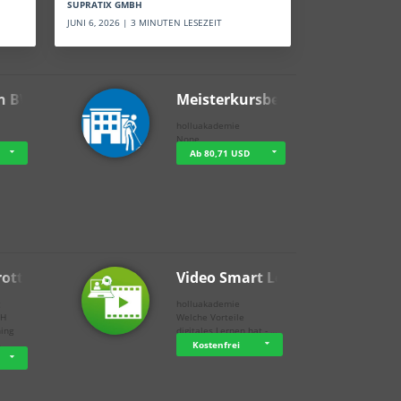
SUPRATIX GMBH
JUNI 6, 2026 | 3 MINUTEN LESEZEIT
n BWL
Meisterkursbegl…
holluakademie
None
Ab 80,71 USD
rottle…
Video Smart Lea…
g
holluakademie
bH
Welche Vorteile
ning
digitales Lernen hat - …
…
Kostenfrei