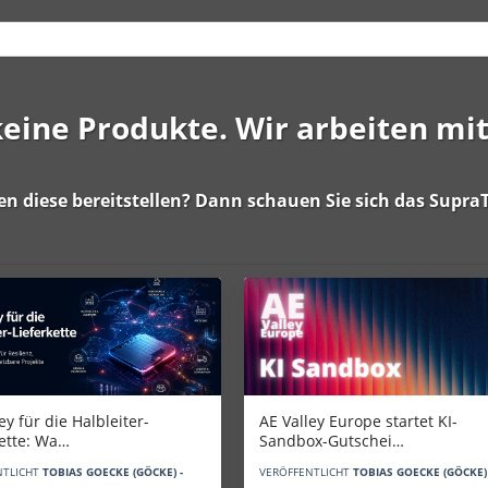
 keine Produkte. Wir arbeiten mi
en diese bereitstellen? Dann schauen Sie sich das
SupraT
AE Valley Europe startet KI-
ey für die Halbleiter-
Sandbox-Gutschei…
kette: Wa…
VERÖFFENTLICHT
TOBIAS GOECKE (GÖCKE) 
NTLICHT
TOBIAS GOECKE (GÖCKE) -