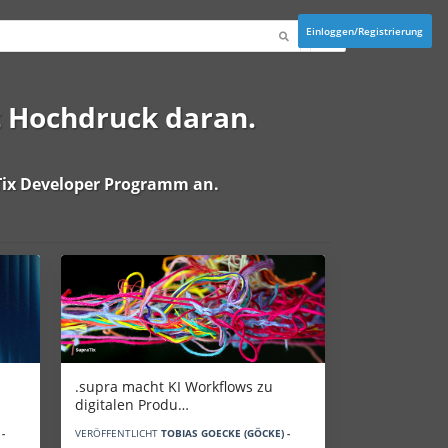
Einloggen/Registrierung
t Hochdruck daran.
ix Developer Programm
an.
.supra macht KI Workflows zu
digitalen Produ…
-
VERÖFFENTLICHT
TOBIAS GOECKE (GÖCKE) -