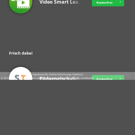
Video Smart Lea…
Kostenfrei
Frisch dabei
·
·
·
Datenschutz
·
Impressum
EU-Online-Schlichtungs-Plattform
·
Pädagogisch-did…
© 2016 - 2026 SupraTix GmbH oder Partnergesellschaften - Alle Rechte vorbehalten.
Kostenfrei
Crowdfunding Cl…
Ab 11,56 USD