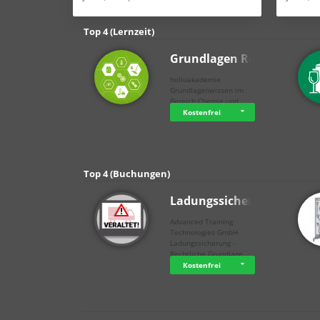
Top 4 (Lernzeit)
Grundlagen Rein…
holluakademie
Grundlagenwissen im
Bereich Chemie und …
Kostenfrei
Top 4 (Buchungen)
Ladungssicherung
Advanced Training
Technologies GmbH
Ladungssicherung -
Rechtliche Grundlage…
Kostenfrei