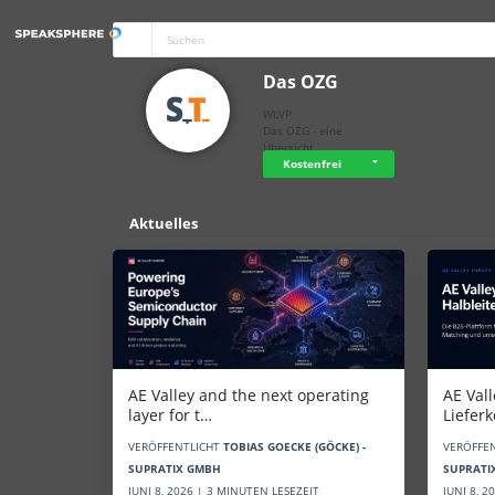
Das OZG
WLVP
Das OZG - eine
Übersicht
Kostenfrei
Aktuelles
AE Vall
AE Valley and the next operating
Liefer
layer for t…
VERÖFFE
VERÖFFENTLICHT
TOBIAS GOECKE (GÖCKE) -
SUPRATI
SUPRATIX GMBH
JUNI 8, 
JUNI 8, 2026 | 3 MINUTEN LESEZEIT