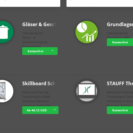
Gläser & Geschi…
Grundlage
holluakademie
holluakademie
Gläser- &
Grundlagen BWL
Geschirrreinigung
Kostenfrei
Servicemodul
Kostenfrei
Skillboard Schl…
STAUFF Th
Advanced Training
Advanced Trainin
Technologies GmbH
Technologies Gm
Skillboard Blended
Interactive e-lear
Learning: Hydrauliks…
from the "Hydrau
Ab 46,12 USD
Kostenfrei