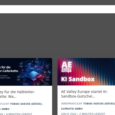
AE Valley Europe startet KI-
ey für die Halbleiter-
Sandbox-Gutschei…
kette: Wa…
VERÖFFENTLICHT
TOBIAS GOECKE (GÖCKE) 
NTLICHT
TOBIAS GOECKE (GÖCKE) -
SUPRATIX GMBH
X GMBH
JUNI 8, 2026 | 2 MINUTEN LESEZEIT
2026 | 4 MINUTEN LESEZEIT