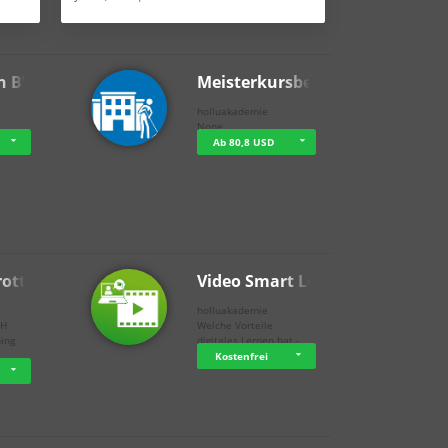
n BWL
Meisterkursbegl…
holluakademie
None
Ab 80,8 USD
rottle…
Video Smart Lea…
g
holluakademie
bH
Welche Vorteile
ning
digitales Lernen hat - …
…
Kostenfrei