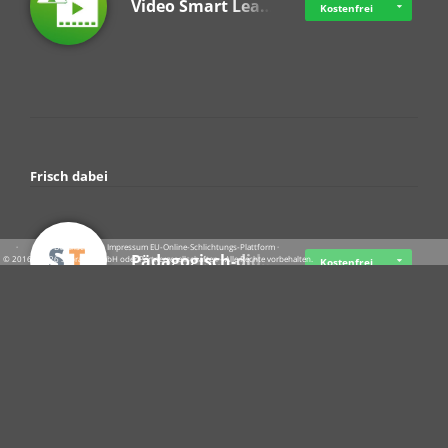
Video Smart Lea…
Kostenfrei
Frisch dabei
·
·
·
Datenschutz
·
Impressum
EU-Online-Schlichtungs-Plattform
·
Pädagogisch-did…
© 2016 - 2026 SupraTix GmbH oder Partnergesellschaften - Alle Rechte vorbehalten.
Kostenfrei
Crowdfunding Cl…
Ab 11,56 USD