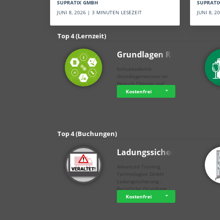
SUPRATI
SUPRATIX GMBH
JUNI 8, 
JUNI 8, 2026 | 3 MINUTEN LESEZEIT
Top 4 (Lernzeit)
Grundlagen Rein…
holluakademie
Grundlagenwissen im
Bereich Chemie und …
Kostenfrei
Top 4 (Buchungen)
Ladungssicherung
Advanced Training
Technologies GmbH
Ladungssicherung -
Rechtliche Grundlage…
Kostenfrei