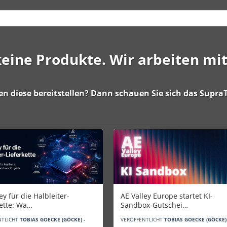
 keine Produkte. Wir arbeiten mi
en diese bereitstellen? Dann schauen Sie sich das
SupraT
AE Valley Europe startet KI-
ey für die Halbleiter-
Sandbox-Gutschei…
kette: Wa…
VERÖFFENTLICHT
TOBIAS GOECKE (GÖCKE) 
NTLICHT
TOBIAS GOECKE (GÖCKE) -