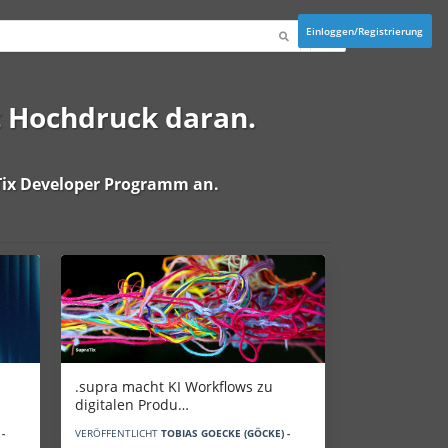
Einloggen/Registrierung
t Hochdruck daran.
ix Developer Programm
an.
.supra macht KI Workflows zu
digitalen Produ…
-
VERÖFFENTLICHT
TOBIAS GOECKE (GÖCKE) -