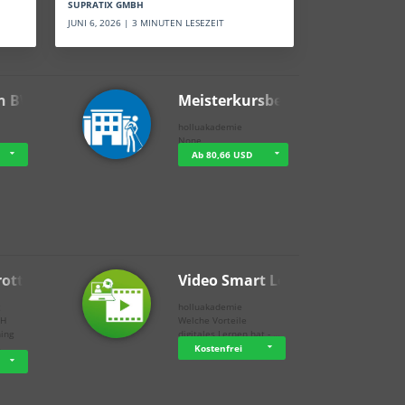
SUPRATIX GMBH
JUNI 6, 2026 | 3 MINUTEN LESEZEIT
n BWL
Meisterkursbegl…
holluakademie
None
Ab 80,66 USD
rottle…
Video Smart Lea…
g
holluakademie
bH
Welche Vorteile
ning
digitales Lernen hat - …
…
Kostenfrei