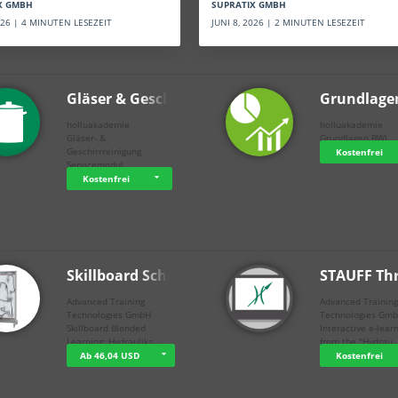
SUPRATIX GMBH
X GMBH
JUNI 8, 2026 | 2 MINUTEN LESEZEIT
2026 | 4 MINUTEN LESEZEIT
Gläser & Geschi…
Grundlage
holluakademie
holluakademie
Gläser- &
Grundlagen BWL
Geschirrreinigung
Kostenfrei
Servicemodul
Kostenfrei
Skillboard Schl…
STAUFF Th
Advanced Training
Advanced Trainin
Technologies GmbH
Technologies Gm
Skillboard Blended
Interactive e-lear
Learning: Hydrauliks…
from the "Hydrau
Ab 46,04 USD
Kostenfrei