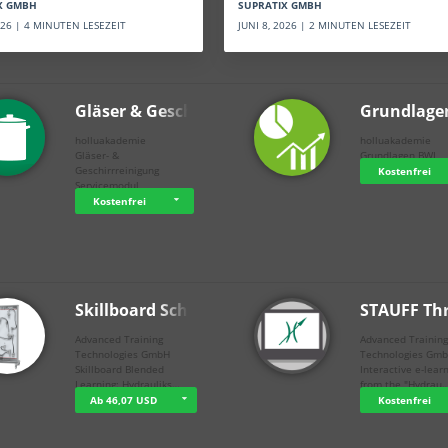
SUPRATIX GMBH
X GMBH
JUNI 8, 2026 | 2 MINUTEN LESEZEIT
2026 | 4 MINUTEN LESEZEIT
Gläser & Geschi…
Grundlage
holluakademie
holluakademie
Gläser- &
Grundlagen BWL
Geschirrreinigung
Kostenfrei
Servicemodul
Kostenfrei
Skillboard Schl…
STAUFF Th
Advanced Training
Advanced Trainin
Technologies GmbH
Technologies Gm
Skillboard Blended
Interactive e-lear
Learning: Hydrauliks…
from the "Hydrau
Ab 46,07 USD
Kostenfrei