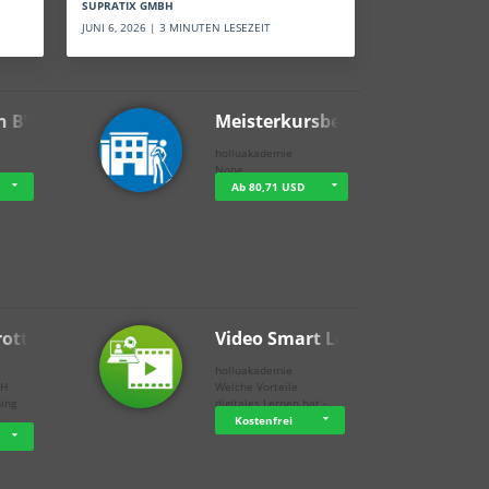
SUPRATIX GMBH
JUNI 6, 2026 | 3 MINUTEN LESEZEIT
n BWL
Meisterkursbegl…
holluakademie
None
Ab 80,71 USD
rottle…
Video Smart Lea…
g
holluakademie
bH
Welche Vorteile
ning
digitales Lernen hat - …
…
Kostenfrei