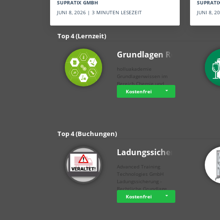
SUPRATI
SUPRATIX GMBH
JUNI 8, 
JUNI 8, 2026 | 3 MINUTEN LESEZEIT
Top 4 (Lernzeit)
Grundlagen Rein…
holluakademie
Grundlagenwissen im
Bereich Chemie und …
Kostenfrei
Top 4 (Buchungen)
Ladungssicherung
Advanced Training
Technologies GmbH
Ladungssicherung -
Rechtliche Grundlage…
Kostenfrei