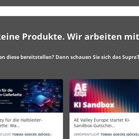
 keine Produkte. Wir arbeiten mi
en diese bereitstellen? Dann schauen Sie sich das
SupraT
AE Valley Europe startet KI-
ey für die Halbleiter-
Sandbox-Gutschei…
kette: Wa…
VERÖFFENTLICHT
TOBIAS GOECKE (GÖCKE) 
NTLICHT
TOBIAS GOECKE (GÖCKE) -