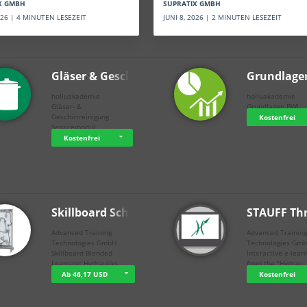
SUPRATIX GMBH
X GMBH
JUNI 8, 2026 | 2 MINUTEN LESEZEIT
2026 | 4 MINUTEN LESEZEIT
Gläser & Geschi…
Grundlage
holluakademie
holluakademie
Gläser- &
Grundlagen BWL
Geschirrreinigung
Kostenfrei
Servicemodul
Kostenfrei
Skillboard Schl…
STAUFF Th
Advanced Training
Advanced Trainin
Technologies GmbH
Technologies Gm
Skillboard Blended
Interactive e-lear
Learning: Hydrauliks…
from the "Hydrau
Ab 46,17 USD
Kostenfrei