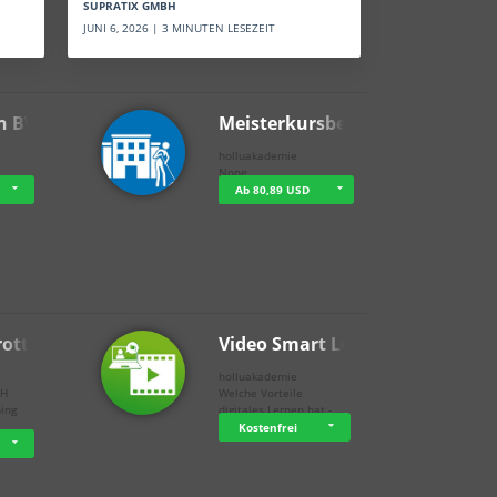
SUPRATIX GMBH
JUNI 6, 2026 | 3 MINUTEN LESEZEIT
n BWL
Meisterkursbegl…
holluakademie
None
Ab 80,89 USD
rottle…
Video Smart Lea…
g
holluakademie
bH
Welche Vorteile
ning
digitales Lernen hat - …
…
Kostenfrei