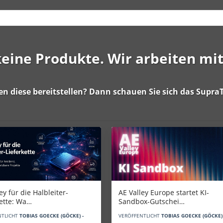
 keine Produkte. Wir arbeiten mi
en diese bereitstellen? Dann schauen Sie sich das
SupraT
AE Valley Europe startet KI-
ey für die Halbleiter-
Sandbox-Gutschei…
kette: Wa…
VERÖFFENTLICHT
TOBIAS GOECKE (GÖCKE) 
NTLICHT
TOBIAS GOECKE (GÖCKE) -