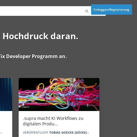
Einloggen/Registrierung
t Hochdruck daran.
ix Developer Programm
an.
.supra macht KI Workflows zu
digitalen Produ…
-
VERÖFFENTLICHT
TOBIAS GOECKE (GÖCKE) -