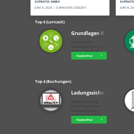
SUPRATI
SUPRATIX GMBH
JUNI 8, 
JUNI 8, 2026 | 3 MINUTEN LESEZEIT
Top 4 (Lernzeit)
Grundlagen Rein…
holluakademie
Grundlagenwissen im
Bereich Chemie und …
Kostenfrei
Top 4 (Buchungen)
Ladungssicherung
Advanced Training
Technologies GmbH
Ladungssicherung -
Rechtliche Grundlage…
Kostenfrei