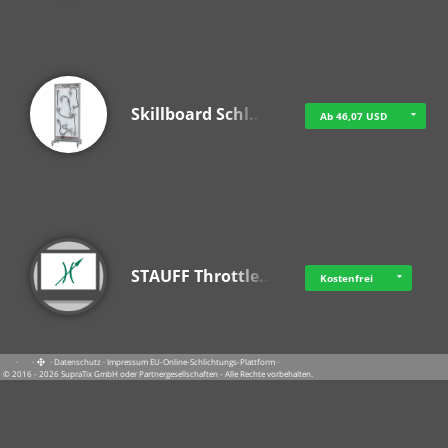
Skillboard Schl…
Ab 46,07 USD
STAUFF Throttle…
Kostenfrei
·
·
·
Datenschutz
·
Impressum
EU-Online-Schlichtungs-Plattform
·
© 2016 - 2026 SupraTix GmbH oder Partnergesellschaften - Alle Rechte vorbehalten.
Video Smart Lea…
Kostenfrei