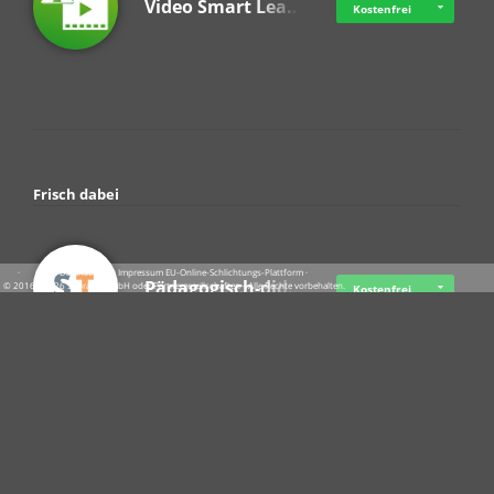
Video Smart Lea…
Kostenfrei
Frisch dabei
·
·
·
Datenschutz
·
Impressum
EU-Online-Schlichtungs-Plattform
·
Pädagogisch-did…
© 2016 - 2026 SupraTix GmbH oder Partnergesellschaften - Alle Rechte vorbehalten.
Kostenfrei
Crowdfunding Cl…
Ab 11,57 USD