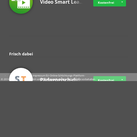
Video Smart Lea…
Kostenfrei
Frisch dabei
·
·
·
Datenschutz
·
Impressum
EU-Online-Schlichtungs-Plattform
·
Pädagogisch-did…
© 2016 - 2026 SupraTix GmbH oder Partnergesellschaften - Alle Rechte vorbehalten.
Kostenfrei
Crowdfunding Cl…
Ab 11,56 USD