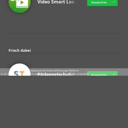
Video Smart Lea…
Kostenfrei
Frisch dabei
·
·
·
Datenschutz
·
Impressum
EU-Online-Schlichtungs-Plattform
·
Pädagogisch-did…
© 2016 - 2026 SupraTix GmbH oder Partnergesellschaften - Alle Rechte vorbehalten.
Kostenfrei
Crowdfunding Cl…
Ab 11,57 USD