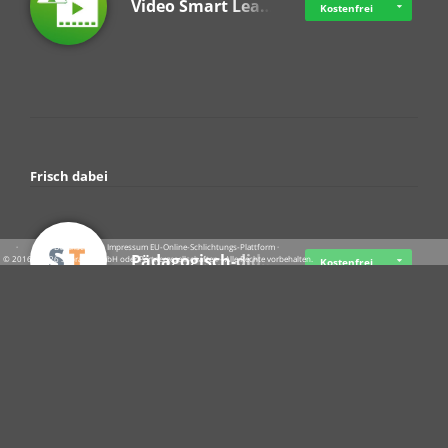
Video Smart Lea…
Kostenfrei
Frisch dabei
·
·
·
Datenschutz
·
Impressum
EU-Online-Schlichtungs-Plattform
·
Pädagogisch-did…
© 2016 - 2026 SupraTix GmbH oder Partnergesellschaften - Alle Rechte vorbehalten.
Kostenfrei
Crowdfunding Cl…
Ab 11,57 USD