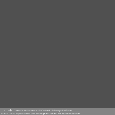
·
·
·
Datenschutz
·
Impressum
EU-Online-Schlichtungs-Plattform
·
© 2016 - 2026 SupraTix GmbH oder Partnergesellschaften - Alle Rechte vorbehalten.