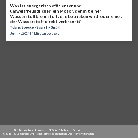
Was ist energetisch effizienter und
umweltfreundlicher: ein Motor, der mit einer
Wasserstoffbrennstoffzelle betrieben wird, oder einer,
der Wasserstoff direkt verbrennt?
Tobias Goecke - SupraTix GmbH
Juni 14, 2024 | 1 Minuten Lesezeit
·
·
·
Datenschutz
·
Impressum
EU-Online-Schlichtungs-Plattform
·
© 2016 - 2026 SupraTix GmbH oder Partnergesellschaften - Alle Rechte vorbehalten.