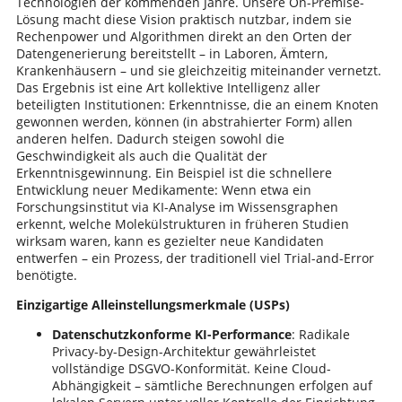
Technologien der kommenden Jahre​. Unsere On-Premise-
Lösung macht diese Vision praktisch nutzbar, indem sie
Rechenpower und Algorithmen direkt an den Orten der
Datengenerierung bereitstellt – in Laboren, Ämtern,
Krankenhäusern – und sie gleichzeitig miteinander vernetzt.
Das Ergebnis ist eine Art kollektive Intelligenz aller
beteiligten Institutionen: Erkenntnisse, die an einem Knoten
gewonnen werden, können (in abstrahierter Form) allen
anderen helfen. Dadurch steigen sowohl die
Geschwindigkeit als auch die Qualität der
Erkenntnisgewinnung. Ein Beispiel ist die schnellere
Entwicklung neuer Medikamente: Wenn etwa ein
Forschungsinstitut via KI-Analyse im Wissensgraphen
erkennt, welche Molekülstrukturen in früheren Studien
wirksam waren, kann es gezielter neue Kandidaten
entwerfen – ein Prozess, der traditionell viel Trial-and-Error
benötigte.
Einzigartige Alleinstellungsmerkmale (USPs)
Datenschutzkonforme KI-Performance
: Radikale
Privacy-by-Design-Architektur gewährleistet
vollständige DSGVO-Konformität. Keine Cloud-
Abhängigkeit – sämtliche Berechnungen erfolgen auf