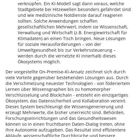
verknüpfen. Ein KI-Modell sagt dann voraus, welche
Stadtgebiete bei Hitzewellen besonders gefährdet sind
und wie medizinische Notdienste darauf reagieren
sollten. Solche Anwendungen schaffen
gesellschaftlichen Mehrwert, indem sie Wissenschaft,
Verwaltung und Wirtschaft (z.B. Energiewirtschaft für
Klimadaten) an einen Tisch bringen. Neue Lösungen
für soziale Herausforderungen – von der
Umweltgesundheit bis zur Verkehrssteuerung –
werden durch die vernetzte KI innerhalb dieses
Ökosystems möglich.
Der vorgestellte On-Premise-KI-Ansatz zeichnet sich durch
viele Vorteile gegenüber bestehenden Lösungen aus. Durch
die Verschmelzung neuester Technologien - von föderiertem
Lernen über Wissensgraphen bis zu homomorpher
Verschlüsselung und Blockchain - entsteht ein einzigartiges
Ökosystem, das Datensicherheit und Kollaboration vereint.
Dieses System beschleunigt die Wissensgenerierung und
erzeugt Mehrwerte, die bisher unerreicht sind. Behörden,
Forschungseinrichtungen und das Gesundheitswesen
können so in einen fruchtbaren Daten-Dialog treten, ohne
ihre Autonomie aufzugeben. Das Resultat sind effizientere
Abläufe, wissenschaftliche Durchbrüche und bessere