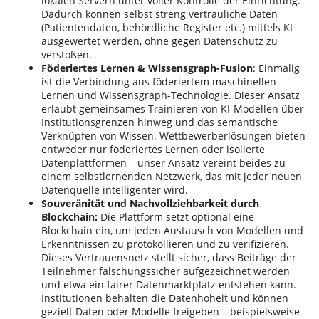
lokalen Servern unter voller Kontrolle der Einrichtung.
Dadurch können selbst streng vertrauliche Daten
(Patientendaten, behördliche Register etc.) mittels KI
ausgewertet werden, ohne gegen Datenschutz zu
verstoßen​.
Föderiertes Lernen & Wissensgraph-Fusion
: Einmalig
ist die Verbindung aus föderiertem maschinellen
Lernen und Wissensgraph-Technologie. Dieser Ansatz
erlaubt gemeinsames Trainieren von KI-Modellen über
Institutionsgrenzen hinweg und das semantische
Verknüpfen von Wissen. Wettbewerberlösungen bieten
entweder nur föderiertes Lernen oder isolierte
Datenplattformen – unser Ansatz vereint beides zu
einem selbstlernenden Netzwerk, das mit jeder neuen
Datenquelle intelligenter wird​.
Souveränität und Nachvollziehbarkeit durch
Blockchain:
Die Plattform setzt optional eine
Blockchain ein, um jeden Austausch von Modellen und
Erkenntnissen zu protokollieren und zu verifizieren.
Dieses Vertrauensnetz stellt sicher, dass Beiträge der
Teilnehmer fälschungssicher aufgezeichnet werden
und etwa ein fairer Datenmarktplatz entstehen kann​.
Institutionen behalten die Datenhoheit und können
gezielt Daten oder Modelle freigeben – beispielsweise