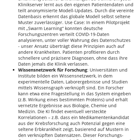
Klinikserver lernt aus den eigenen Patientendaten und
teilt anonymisierte Modell-Updates. Durch die vereinte
Datenbasis erkennt das globale Modell selbst seltene
Muster zuverlässiger. Use Case: In einem Pilotprojekt
mit „Swarm Learning“ konnten deutsche
Forschungszentren verteilt COVID-19-Daten
analysieren, unter voller Wahrung des Datenschutzes​
- unser Ansatz überträgt diese Prinzipien auch auf
andere Krankheiten. Patienten profitieren durch
schnellere und präzisere Diagnosen, ohne dass ihre
Daten jemals die Klinik verlassen.
Wissensnetzwerk für Forschung
: Universitäten und
Institute bilden ein Wissensnetzwerk, in dem
experimentelle Daten, Laborergebnisse und Studien
mittels Wissensgraph verknüpft sind. Ein Forscher
kann etwa eine Fragestellung in das System eingeben
(z.B. Wirkung eines bestimmten Proteins) und erhält
vernetzte Ergebnisse aus Biologie, Chemie und
Medizin. Die KI findet eventuell versteckte
Korrelationen – z.B. dass ein Medikamentenkandidat
aus der Krebsforschung auch Potenzial gegen eine
seltene Erbkrankheit zeigt, basierend auf Mustern in
den verknüpften Datensätzen. Dieser Forschungs-