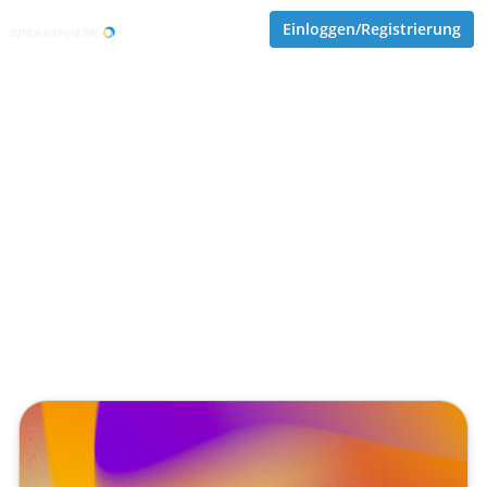
Einloggen/Registrierung
SupraAgent Starterkit
On-Premise-KI-Ansatz für
Behörden, Forschung und
Gesundheitswesen
Veröffentlicht von
Tobias Goecke (Göcke)
,
SupraTix GmbH
(1 Jahr, 3 Monate her aktualisiert)
6 Minuten
April 18, 2025