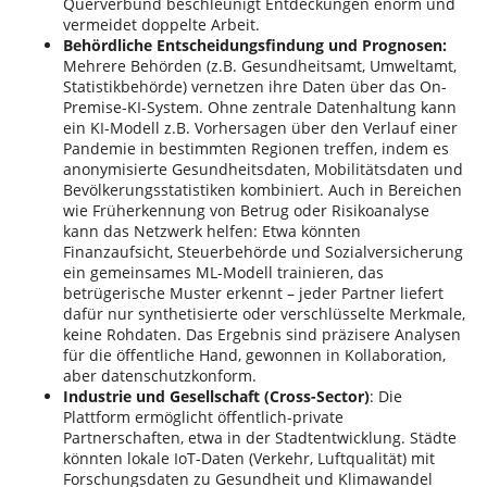
Querverbund beschleunigt Entdeckungen enorm und
vermeidet doppelte Arbeit.
Behördliche Entscheidungsfindung und Prognosen:
Mehrere Behörden (z.B. Gesundheitsamt, Umweltamt,
Statistikbehörde) vernetzen ihre Daten über das On-
Premise-KI-System. Ohne zentrale Datenhaltung kann
ein KI-Modell z.B. Vorhersagen über den Verlauf einer
Pandemie in bestimmten Regionen treffen, indem es
anonymisierte Gesundheitsdaten, Mobilitätsdaten und
Bevölkerungsstatistiken kombiniert. Auch in Bereichen
wie Früherkennung von Betrug oder Risikoanalyse
kann das Netzwerk helfen: Etwa könnten
Finanzaufsicht, Steuerbehörde und Sozialversicherung
ein gemeinsames ML-Modell trainieren, das
betrügerische Muster erkennt – jeder Partner liefert
dafür nur synthetisierte oder verschlüsselte Merkmale,
keine Rohdaten. Das Ergebnis sind präzisere Analysen
für die öffentliche Hand, gewonnen in Kollaboration,
aber datenschutzkonform.
Industrie und Gesellschaft (Cross-Sector)
: Die
Plattform ermöglicht öffentlich-private
Partnerschaften, etwa in der Stadtentwicklung. Städte
könnten lokale IoT-Daten (Verkehr, Luftqualität) mit
Forschungsdaten zu Gesundheit und Klimawandel