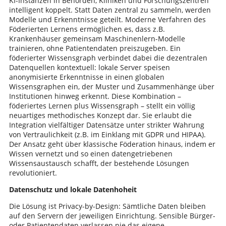
KI-Instanzen in Behörden, Kliniken und Forschungszentren
intelligent koppelt. Statt Daten zentral zu sammeln, werden
Modelle und Erkenntnisse geteilt. Moderne Verfahren des
Föderierten Lernens ermöglichen es, dass z.B.
Krankenhäuser gemeinsam Maschinenlern-Modelle
trainieren, ohne Patientendaten preiszugeben​. Ein
föderierter Wissensgraph verbindet dabei die dezentralen
Datenquellen kontextuell: lokale Server speisen
anonymisierte Erkenntnisse in einen globalen
Wissensgraphen ein, der Muster und Zusammenhänge über
Institutionen hinweg erkennt. Diese Kombination –
föderiertes Lernen plus Wissensgraph – stellt ein völlig
neuartiges methodisches Konzept dar. Sie erlaubt die
Integration vielfältiger Datensätze unter strikter Wahrung
von Vertraulichkeit (z.B. im Einklang mit GDPR und HIPAA​).
Der Ansatz geht über klassische Föderation hinaus, indem er
Wissen vernetzt und so einen datengetriebenen
Wissensaustausch schafft, der bestehende Lösungen
revolutioniert.
Datenschutz und lokale Datenhoheit
Die Lösung ist Privacy-by-Design: Sämtliche Daten bleiben
auf den Servern der jeweiligen Einrichtung. Sensible Bürger-
oder Patientendaten verlassen nie das eigene