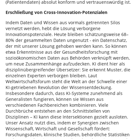
(Patientendaten) absolut konform und vertrauenswürdig ist.
Erschließung von Cross-Innovation-Potenzialen
Indem Daten und Wissen aus vormals getrennten Silos
vernetzt werden, hebt die Lösung verborgene
Innovationspotenziale. Heute bleiben schätzungsweise 68–
80% der gesammelten Daten ungenutzt​ - ein Datenschatz,
der mit unserer Lösung gehoben werden kann. So können
etwa Erkenntnisse aus der Gesundheitsforschung mit
sozioökonomischen Daten aus Behörden verknüpft werden,
um neue Zusammenhänge aufzudecken. KI dient hier als
disziplinübergreifender Übersetzer: Sie erkennt Muster, die
einzelnen Experten verborgen bleiben. Laut
Weltwirtschaftsforum steht die Welt an der Schwelle einer
KI-getriebenen Revolution der Wissensentdeckung​.
Insbesondere dadurch, dass KI-Systeme zunehmend als
Generalisten fungieren, können sie Wissen aus
verschiedenen Fachbereichen kombinieren. Viele
Durchbrüche entstehen an den Schnittstellen von
Disziplinen – KI kann diese Intersektionen gezielt ausloten​.
Unser Ansatz nutzt dies, indem er Synergien zwischen
Wissenschaft, Wirtschaft und Gesellschaft fördert:
Forschungsdaten, klinische Studien, behördliche Statistiken