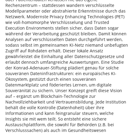
Rechenzentrum – stattdessen wandern verschlüsselte
Modellparameter oder abstrahierte Erkenntnisse durch das
Netzwerk. Modernste Privacy Enhancing Technologies (PET)
wie voll-homomorphe Verschlüsselung und Trusted
Execution Environments stellen sicher, dass Daten sogar
während der Verarbeitung geschützt bleiben​. Damit können
Analysen auf verschlüsselten Daten durchgeführt werden,
sodass selbst im gemeinsamen KI-Netz niemand unbefugten
Zugriff auf Rohdaten erhält. Dieser lokale Ansatz
gewährleistet die Einhaltung aller Datenschutzgesetze und
erlaubt dennoch umfangreiche Auswertungen. Eine Studie
der Konrad-Adenauer-Stiftung plädiert genau für solche
souveränen Dateninfrastrukturen: ein europäisches KI-
Ökosystem, gestützt durch einen souveränen
Datenmarktplatz und föderiertes Lernen, um digitale
Souveränität zu sichern​. Unser Konzept greift diese Vision
auf – ergänzt um Blockchain-Technologie zur
Nachvollziehbarkeit und Vertrauensbildung. Jede Institution
behält die volle Kontrolle (Datenhoheit) über ihre
Informationen und kann feingranular steuern, welche
Insights sie mit wem teilt. So entsteht eine sichere
Austauschplattform, die sowohl für Behörden (z.B. bei
Verschlusssachen) als auch im Gesundheitswesen