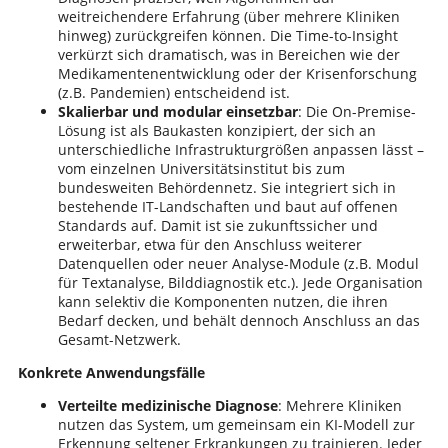
weitreichendere Erfahrung (über mehrere Kliniken
hinweg) zurückgreifen können. Die Time-to-Insight
verkürzt sich dramatisch, was in Bereichen wie der
Medikamentenentwicklung oder der Krisenforschung
(z.B. Pandemien) entscheidend ist.
Skalierbar und modular einsetzbar
: Die On-Premise-
Lösung ist als Baukasten konzipiert, der sich an
unterschiedliche Infrastrukturgrößen anpassen lässt –
vom einzelnen Universitätsinstitut bis zum
bundesweiten Behördennetz. Sie integriert sich in
bestehende IT-Landschaften und baut auf offenen
Standards auf. Damit ist sie zukunftssicher und
erweiterbar, etwa für den Anschluss weiterer
Datenquellen oder neuer Analyse-Module (z.B. Modul
für Textanalyse, Bilddiagnostik etc.). Jede Organisation
kann selektiv die Komponenten nutzen, die ihren
Bedarf decken, und behält dennoch Anschluss an das
Gesamt-Netzwerk.
Konkrete Anwendungsfälle
Verteilte medizinische Diagnose
: Mehrere Kliniken
nutzen das System, um gemeinsam ein KI-Modell zur
Erkennung seltener Erkrankungen zu trainieren. Jeder