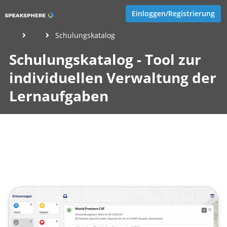
Einloggen/Registrierung
Schulungskatalog
Schulungskatalog - Tool zur
individuellen Verwaltung der
Lernaufgaben
Veröffentlicht von
Eva Hernschier
,
SupraTix GmbH
(3 Jahre
her aktualisiert)
1 Minute
Juli 17, 2023