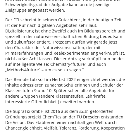
Schwierigkeitsgrad der Aufgabe kann an die jeweilige
Zielgruppe angepasst werden.
Der FCI schreibt in seinem Gutachten: „In der heutigen Zeit
ist der Ruf nach digitalen Angeboten sehr laut.
Digitalisierung ist ohne Zweifel auch im Bildungsbereich und
speziell in der naturwissenschaftlichen Bildung bedeutsam
und zukunftsorientiert. Trotzdem dürfen wir gerade jetzt
den Charakter der Naturwissenschaften, der mit
Primärerfahrungen und Realexperimenten eng verknüpft ist,
nicht außer Acht lassen. Dieser Antrag verknüpft nun beides
auf intelligente Weise: Chemistry4future“ und auch
„Methods4future“ – um es so zu sagen.“
Das Remote Lab soll im Herbst 2022 eingerichtet werden, die
Inhalte adressieren zunächst Schülerinnen und Schüler der
Klassenstufen 9 und 10. Später sollen alle Angebote für
andere Gruppen (andere Klassenstufen, Lehrkräfte,
interessierte Öffentlichkeit) erweitert werden.
Die SupraTix GmbH ist 2016 aus dem
Exist-
geförderten
Gründungsprojekt ChemTics an der TU Dresden entstanden.
Die Vision: Das Etablieren einer nachhaltigen Welt durch
Chancengleichheit, Vielfalt, Toleranz, Förderung, Kooperation