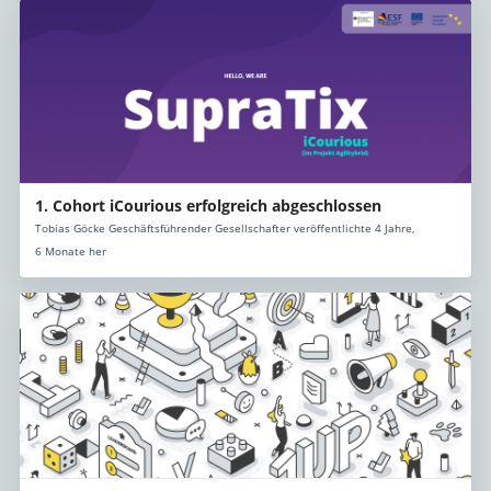
1. Cohort iCourious erfolgreich abgeschlossen
Tobias Göcke Geschäftsführender Gesellschafter veröffentlichte 4 Jahre,
6 Monate her