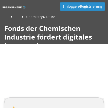
Einloggen/Registrierung
Chemistry4Future
Fonds der Chemischen
Industrie fördert digitales
Lernangebot
„Chemistry4Future“
Veröffentlicht von
Eva Hernschier
,
SupraTix GmbH
(4 Jahre,
1 Monat her aktualisiert)
2 Minuten
Juni 26, 2022