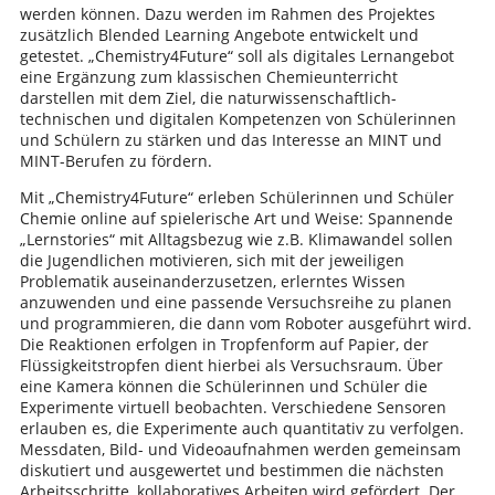
werden können. Dazu werden im Rahmen des Projektes
zusätzlich Blended Learning Angebote entwickelt und
getestet. „Chemistry4Future“ soll als digitales Lernangebot
eine Ergänzung zum klassischen Chemieunterricht
darstellen mit dem Ziel, die naturwissenschaftlich-
technischen und digitalen Kompetenzen von Schülerinnen
und Schülern zu stärken und das Interesse an MINT und
MINT-Berufen zu fördern.
Mit „Chemistry4Future“ erleben Schülerinnen und Schüler
Chemie online auf spielerische Art und Weise: Spannende
„Lernstories“ mit Alltagsbezug wie z.B. Klimawandel sollen
die Jugendlichen motivieren, sich mit der jeweiligen
Problematik auseinanderzusetzen, erlerntes Wissen
anzuwenden und eine passende Versuchsreihe zu planen
und programmieren, die dann vom Roboter ausgeführt wird.
Die Reaktionen erfolgen in Tropfenform auf Papier, der
Flüssigkeitstropfen dient hierbei als Versuchsraum. Über
eine Kamera können die Schülerinnen und Schüler die
Experimente virtuell beobachten. Verschiedene Sensoren
erlauben es, die Experimente auch quantitativ zu verfolgen.
Messdaten, Bild- und Videoaufnahmen werden gemeinsam
diskutiert und ausgewertet und bestimmen die nächsten
Arbeitsschritte, kollaboratives Arbeiten wird gefördert. Der