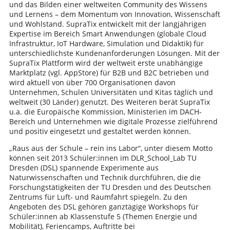
und das Bilden einer weltweiten Community des Wissens
und Lernens – dem Momentum von Innovation, Wissenschaft
und Wohlstand. SupraTix entwickelt mit der langjährigen
Expertise im Bereich Smart Anwendungen (globale Cloud
Infrastruktur, IoT Hardware, Simulation und Didaktik) für
unterschiedlichste Kundenanforderungen Lösungen. Mit der
SupraTix Plattform wird der weltweit erste unabhängige
Marktplatz (vgl. AppStore) für B2B und B2C betrieben und
wird aktuell von über 700 Organisationen davon
Unternehmen, Schulen Universitäten und Kitas täglich und
weltweit (30 Länder) genutzt. Des Weiteren berät SupraTix
u.a. die Europäische Kommission, Ministerien im DACH-
Bereich und Unternehmen wie digitale Prozesse zielführend
und positiv eingesetzt und gestaltet werden können.
„Raus aus der Schule – rein ins Labor“, unter diesem Motto
können seit 2013 Schüler:innen im DLR_School_Lab TU
Dresden (DSL) spannende Experimente aus
Naturwissenschaften und Technik durchführen, die die
Forschungstätigkeiten der TU Dresden und des Deutschen
Zentrums für Luft- und Raumfahrt spiegeln. Zu den
Angeboten des DSL gehören ganztägige Workshops für
Schüler:innen ab Klassenstufe 5 (Themen Energie und
Mobilität), Feriencamps, Auftritte bei