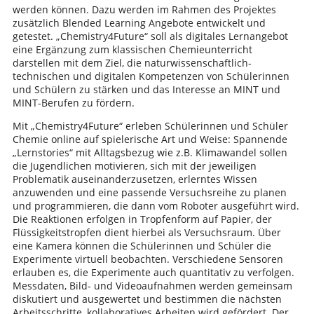
werden können. Dazu werden im Rahmen des Projektes
zusätzlich Blended Learning Angebote entwickelt und
getestet. „Chemistry4Future“ soll als digitales Lernangebot
eine Ergänzung zum klassischen Chemieunterricht
darstellen mit dem Ziel, die naturwissenschaftlich-
technischen und digitalen Kompetenzen von Schülerinnen
und Schülern zu stärken und das Interesse an MINT und
MINT-Berufen zu fördern.
Mit „Chemistry4Future“ erleben Schülerinnen und Schüler
Chemie online auf spielerische Art und Weise: Spannende
„Lernstories“ mit Alltagsbezug wie z.B. Klimawandel sollen
die Jugendlichen motivieren, sich mit der jeweiligen
Problematik auseinanderzusetzen, erlerntes Wissen
anzuwenden und eine passende Versuchsreihe zu planen
und programmieren, die dann vom Roboter ausgeführt wird.
Die Reaktionen erfolgen in Tropfenform auf Papier, der
Flüssigkeitstropfen dient hierbei als Versuchsraum. Über
eine Kamera können die Schülerinnen und Schüler die
Experimente virtuell beobachten. Verschiedene Sensoren
erlauben es, die Experimente auch quantitativ zu verfolgen.
Messdaten, Bild- und Videoaufnahmen werden gemeinsam
diskutiert und ausgewertet und bestimmen die nächsten
Arbeitsschritte, kollaboratives Arbeiten wird gefördert. Der