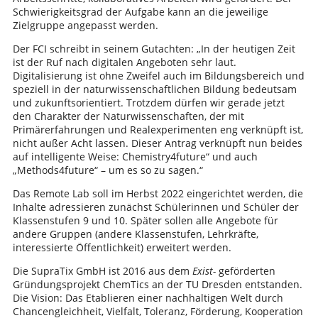
Schwierigkeitsgrad der Aufgabe kann an die jeweilige
Zielgruppe angepasst werden.
Der FCI schreibt in seinem Gutachten: „In der heutigen Zeit
ist der Ruf nach digitalen Angeboten sehr laut.
Digitalisierung ist ohne Zweifel auch im Bildungsbereich und
speziell in der naturwissenschaftlichen Bildung bedeutsam
und zukunftsorientiert. Trotzdem dürfen wir gerade jetzt
den Charakter der Naturwissenschaften, der mit
Primärerfahrungen und Realexperimenten eng verknüpft ist,
nicht außer Acht lassen. Dieser Antrag verknüpft nun beides
auf intelligente Weise: Chemistry4future“ und auch
„Methods4future“ – um es so zu sagen.“
Das Remote Lab soll im Herbst 2022 eingerichtet werden, die
Inhalte adressieren zunächst Schülerinnen und Schüler der
Klassenstufen 9 und 10. Später sollen alle Angebote für
andere Gruppen (andere Klassenstufen, Lehrkräfte,
interessierte Öffentlichkeit) erweitert werden.
Die SupraTix GmbH ist 2016 aus dem
Exist-
geförderten
Gründungsprojekt ChemTics an der TU Dresden entstanden.
Die Vision: Das Etablieren einer nachhaltigen Welt durch
Chancengleichheit, Vielfalt, Toleranz, Förderung, Kooperation