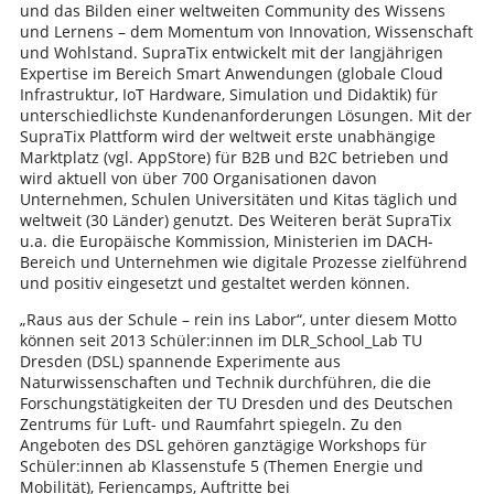
und das Bilden einer weltweiten Community des Wissens
und Lernens – dem Momentum von Innovation, Wissenschaft
und Wohlstand. SupraTix entwickelt mit der langjährigen
Expertise im Bereich Smart Anwendungen (globale Cloud
Infrastruktur, IoT Hardware, Simulation und Didaktik) für
unterschiedlichste Kundenanforderungen Lösungen. Mit der
SupraTix Plattform wird der weltweit erste unabhängige
Marktplatz (vgl. AppStore) für B2B und B2C betrieben und
wird aktuell von über 700 Organisationen davon
Unternehmen, Schulen Universitäten und Kitas täglich und
weltweit (30 Länder) genutzt. Des Weiteren berät SupraTix
u.a. die Europäische Kommission, Ministerien im DACH-
Bereich und Unternehmen wie digitale Prozesse zielführend
und positiv eingesetzt und gestaltet werden können.
„Raus aus der Schule – rein ins Labor“, unter diesem Motto
können seit 2013 Schüler:innen im DLR_School_Lab TU
Dresden (DSL) spannende Experimente aus
Naturwissenschaften und Technik durchführen, die die
Forschungstätigkeiten der TU Dresden und des Deutschen
Zentrums für Luft- und Raumfahrt spiegeln. Zu den
Angeboten des DSL gehören ganztägige Workshops für
Schüler:innen ab Klassenstufe 5 (Themen Energie und
Mobilität), Feriencamps, Auftritte bei