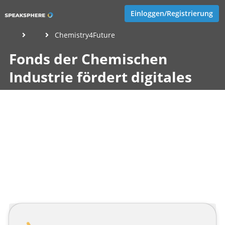
Einloggen/Registrierung
Chemistry4Future
Fonds der Chemischen
Industrie fördert digitales
Lernangebot
„Chemistry4Future“
Veröffentlicht von
Eva Hernschier
,
SupraTix GmbH
(4 Jahre,
1 Monat her aktualisiert)
2 Minuten
Juni 26, 2022